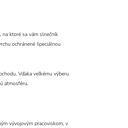
, na ktoré sa vám slnečník
ovrchu ochránené špeciálnou
 obchodu. Vďaka veľkému výberu
lú atmosféru.
tným vývojovým pracoviskom, v