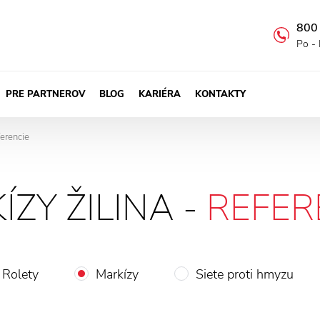
800
Po - 
PRE PARTNEROV
BLOG
KARIÉRA
KONTAKTY
ferencie
ZY ŽILINA -
REFER
Rolety
Markízy
Siete proti hmyzu