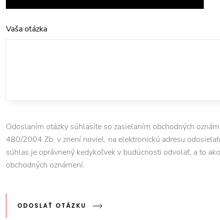
Vaša otázka
Odoslaním otázky súhlasíte so zasielaním obchodných oznámen
480/2004 Zb. v znení noviel, na elektronickú adresu odosielate
súhlas je oprávnený kedykoľvek v budúcnosti odvolať, a to ako pr
obchodných oznámení.
ODOSLAŤ OTÁZKU