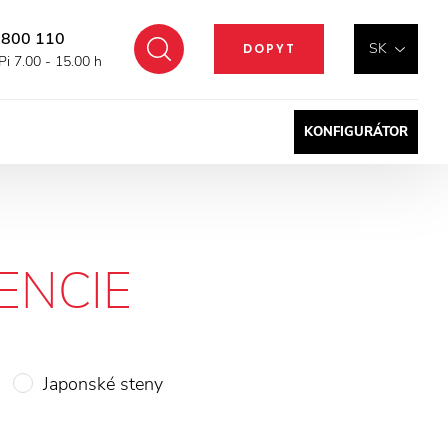
 800 110
Hľadať
SK
DOPYT
Pi 7.00 - 15.00 h
KONFIGURÁTOR
ENCIE
Japonské steny