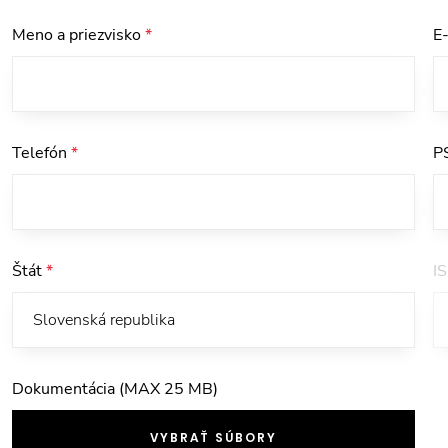
Meno a priezvisko
*
E
Telefón
*
P
Štát
*
I
Dokumentácia (MAX 25 MB)
VYBRAŤ SÚBORY