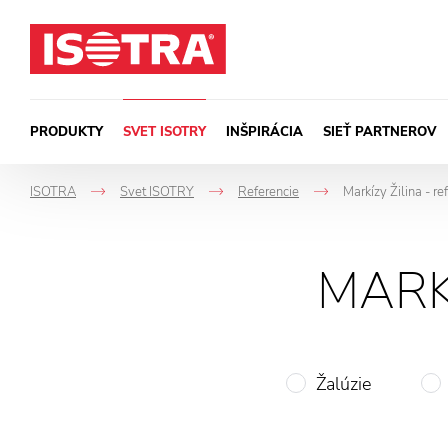
Preskočiť na obsah
PRODUKTY
SVET ISOTRY
INŠPIRÁCIA
SIEŤ PARTNEROV
ISOTRA
Svet ISOTRY
Referencie
Markízy Žilina - re
->
->
->
MARKÍ
Žalúzie