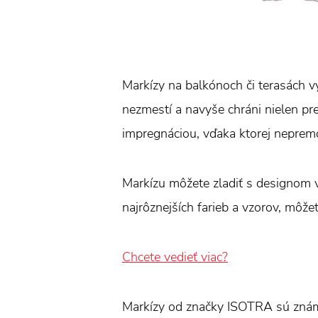
Markízy na balkónoch či terasách vy
nezmestí a navyše chráni nielen pr
impregnáciou, vďaka ktorej neprem
Markízu môžete zladiť s designom v
najrôznejších farieb a vzorov, môžet
Chcete vedieť viac?
Markízy od značky ISOTRA sú znám