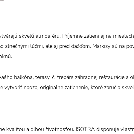
tvárajú skvelú atmosféru. Príjemne zatieni aj na miestach
ed slnečnými lúčmi, ale aj pred dažďom. Markízy sú na p
oknú.
ášho balkóna, terasy, či trebárs záhradnej reštaurácie a
e vytvoriť naozaj originálne zatienenie, ktoré zaručia skve
e kvalitou a dlhou životnosťou. ISOTRA disponuje vlas