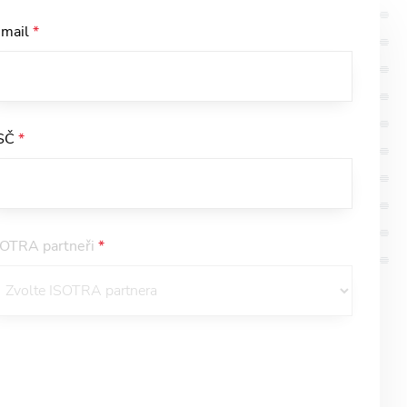
-mail
*
SČ
*
SOTRA partneři
*