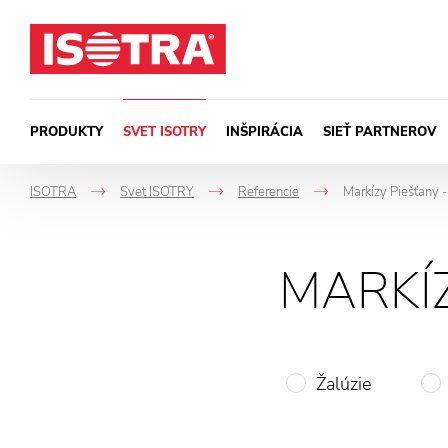
Preskočiť na obsah
PRODUKTY
SVET ISOTRY
INŠPIRÁCIA
SIEŤ PARTNEROV
ISOTRA
Svet ISOTRY
Referencie
Markízy Piešťany -
->
->
->
MARKÍZ
Žalúzie