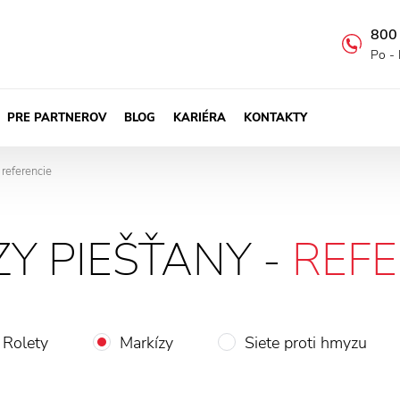
800
Po - 
PRE PARTNEROV
BLOG
KARIÉRA
KONTAKTY
 referencie
Y PIEŠŤANY -
REFE
Rolety
Markízy
Siete proti hmyzu