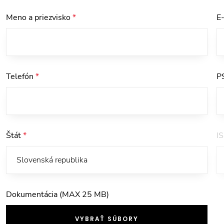
Meno a priezvisko
*
E
Telefón
*
P
Štát
*
I
Dokumentácia (MAX 25 MB)
VYBRAŤ SÚBORY