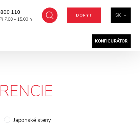
 800 110
Hľadať
SK
DOPYT
Pi 7.00 - 15.00 h
KONFIGURÁTOR
RENCIE
Japonské steny