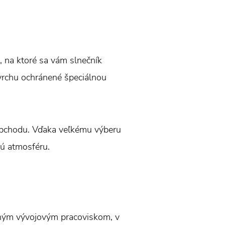
, na ktoré sa vám slnečník
ovrchu ochránené špeciálnou
 obchodu. Vďaka veľkému výberu
lú atmosféru.
tným vývojovým pracoviskom, v