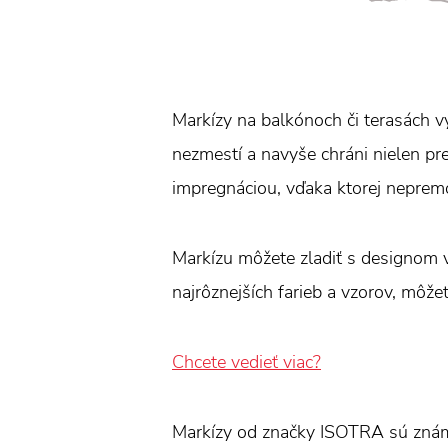
Markízy na balkónoch či terasách vy
nezmestí a navyše chráni nielen pr
impregnáciou, vďaka ktorej neprem
Markízu môžete zladiť s designom v
najrôznejších farieb a vzorov, môžet
Chcete vedieť viac?
Markízy od značky ISOTRA sú znám