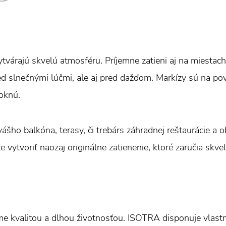
tvárajú skvelú atmosféru. Príjemne zatieni aj na miestach
ed slnečnými lúčmi, ale aj pred dažďom. Markízy sú na p
oknú.
ášho balkóna, terasy, či trebárs záhradnej reštaurácie a
e vytvoriť naozaj originálne zatienenie, ktoré zaručia skve
e kvalitou a dlhou životnosťou. ISOTRA disponuje vlas