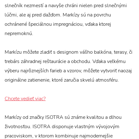
slnečník nezmestí a navyše chráni nielen pred slnečnými
lúčmi, ale aj pred dažďom. Markízy sú na povrchu
ochránené špeciálnou impregnáciou, vďaka ktorej
nepremoknú.
Markízu môžete zladiť s designom vášho balkóna, terasy, či
trebárs záhradnej reštaurácie a obchodu. Vďaka veľkému
výberu najrôznejších farieb a vzorov, môžete vytvoriť naozaj
originálne zatienenie, ktoré zaručia skvelú atmosféru.
Chcete vedieť viac?
Markízy od značky ISOTRA sú známe kvalitou a dlhou
životnosťou. ISOTRA disponuje vlastným vývojovým
pracoviskom, v ktorom kombinuje najmodernejšie