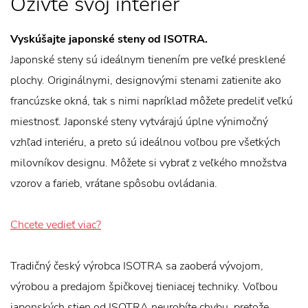
Oživte svoj interiér
Vyskúšajte japonské steny od ISOTRA.
Japonské steny sú ideálnym tienením pre veľké presklené
plochy. Originálnymi, designovými stenami zatienite ako
francúzske okná, tak s nimi napríklad môžete predeliť veľkú
miestnosť. Japonské steny vytvárajú úplne výnimočný
vzhľad interiéru, a preto sú ideálnou voľbou pre všetkých
milovníkov designu. Môžete si vybrať z veľkého množstva
vzorov a farieb, vrátane spôsobu ovládania.
Chcete vedieť viac?
Tradičný český výrobca ISOTRA sa zaoberá vývojom,
výrobou a predajom špičkovej tieniacej techniky. Voľbou
japonských stien od ISOTRA neurobíte chybu, pretože