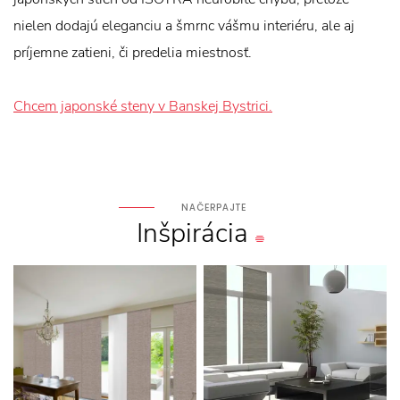
nielen dodajú eleganciu a šmrnc vášmu interiéru, ale aj
príjemne zatieni, či predelia miestnosť.
Chcem japonské steny v Banskej Bystrici.
NAČERPAJTE
Inšpirácia