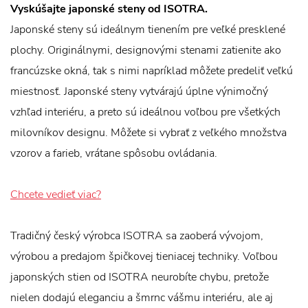
Vyskúšajte japonské steny od ISOTRA.
Japonské steny sú ideálnym tienením pre veľké presklené
plochy. Originálnymi, designovými stenami zatienite ako
francúzske okná, tak s nimi napríklad môžete predeliť veľkú
miestnosť. Japonské steny vytvárajú úplne výnimočný
vzhľad interiéru, a preto sú ideálnou voľbou pre všetkých
milovníkov designu. Môžete si vybrať z veľkého množstva
vzorov a farieb, vrátane spôsobu ovládania.
Chcete vedieť viac?
Tradičný český výrobca ISOTRA sa zaoberá vývojom,
výrobou a predajom špičkovej tieniacej techniky. Voľbou
japonských stien od ISOTRA neurobíte chybu, pretože
nielen dodajú eleganciu a šmrnc vášmu interiéru, ale aj