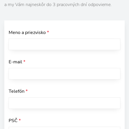
a my Vám najneskôr do 3 pracovných dní odpovieme.
Meno a priezvisko
*
E-mail
*
Telefón
*
PSČ
*