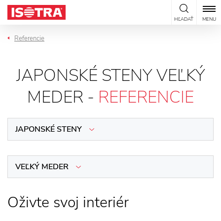
Preskočiť na obsah
HĽADAŤ
MENU
Referencie
JAPONSKÉ STENY VEĽKÝ
MEDER -
REFERENCIE
JAPONSKÉ STENY
VEĽKÝ MEDER
Oživte svoj interiér