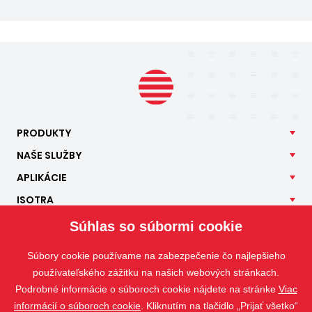
PRODUKTY
NAŠE
SLUŽBY
APLIKÁCIE
ISOTRA
KONTAKT
Súhlas so súbormi cookie
Súbory cookie používame na zabezpečenie čo najlepšieho
používateľského zážitku na našich webových stránkach.
Podrobné informácie o súboroch cookie nájdete na stránke
Viac
informácií o súboroch cookie
. Kliknutím na tlačidlo „Prijať všetko“