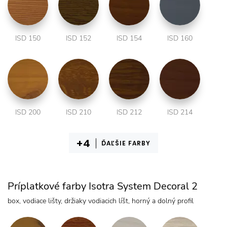
ISD 150
ISD 152
ISD 154
ISD 160
ISD 200
ISD 210
ISD 212
ISD 214
ĎAĽŠIE FARBY
Príplatkové farby Isotra System Decoral 2
box, vodiace lišty, držiaky vodiacich líšt, horný a dolný profil