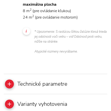
maximálna plocha
2
8 m
(pre ovládanie kľukou)
2
24 m
(pre ovládanie motorom)
* Upozornenie: S rastúcou šírkou žalúzie klesá trieda
jej odolnosti voči vetru – viď Odolnosť proti vetru,
nižšie na stránke.
Atypické rozmery nevyrábame.
Technické parametre
Varianty vyhotovenia