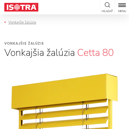
Preskočiť na obsah
HĽADAŤ
MENU
Vonkajšie žalúzie
VONKAJŠIE ŽALÚZIE
Vonkajšia žalúzia
Cetta 80