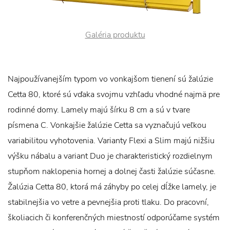
Galéria produktu
Najpoužívanejším typom vo vonkajšom tienení sú žalúzie
Cetta 80, ktoré sú vďaka svojmu vzhľadu vhodné najmä pre
rodinné domy. Lamely majú šírku 8 cm a sú v tvare
písmena C. Vonkajšie žalúzie Cetta sa vyznačujú veľkou
variabilitou vyhotovenia. Varianty Flexi a Slim majú nižšiu
výšku nábalu a variant Duo je charakteristický rozdielnym
stupňom naklopenia hornej a dolnej časti žalúzie súčasne.
Žalúzia Cetta 80, ktorá má záhyby po celej dĺžke lamely, je
stabilnejšia vo vetre a pevnejšia proti tlaku. Do pracovní,
školiacich či konferenčných miestností odporúčame systém