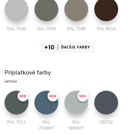
RAL 7038
RAL 7039
RAL 7048
RAL 8014
ĎAĽŠIE FARBY
Príplatkové farby
lamela
RAL 7012
RAL
RAL
DB702
7016MT
9006MT