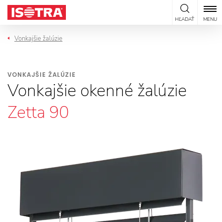
Preskočiť na obsah
HĽADAŤ
MENU
Vonkajšie žalúzie
VONKAJŠIE ŽALÚZIE
Vonkajšie okenné žalúzie
Zetta 90