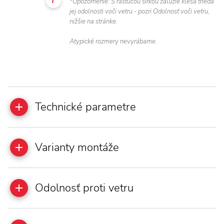
*Upozornenie: S rastúcou šírkou žalúzie klesá trieda
jej odolnosti voči vetru - pozri Odolnosť voči vetru,
nižšie na stránke.
Atypické rozmery nevyrábame.
Technické parametre
Varianty montáže
Odolnosť proti vetru