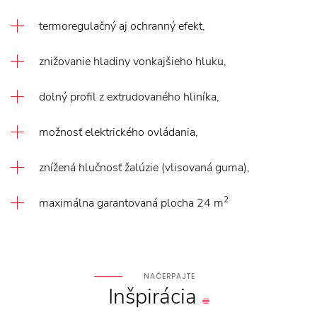
termoregulačný aj ochranný efekt,
znižovanie hladiny vonkajšieho hluku,
dolný profil z extrudovaného hliníka,
možnosť elektrického ovládania,
znížená hlučnosť žalúzie (vlisovaná guma),
2
maximálna garantovaná plocha 24 m
NAČERPAJTE
Inšpirácia