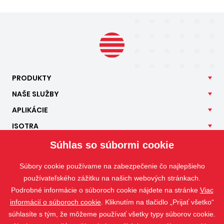
PRODUKTY
NAŠE
SLUŽBY
APLIKÁCIE
ISOTRA
KONTAKT
Súhlas so súbormi cookie
Súbory cookie používame na zabezpečenie čo najlepšieho
používateľského zážitku na našich webových stránkach.
Podrobné informácie o súboroch cookie nájdete na stránke
Viac
informácií o súboroch cookie
. Kliknutím na tlačidlo „Prijať všetko“
súhlasíte s tým, že môžeme používať všetky typy súborov cookie.