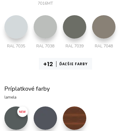
7016MT
RAL 7035
RAL 7038
RAL 7039
RAL 7048
ĎAĽŠIE FARBY
Príplatkové farby
lamela