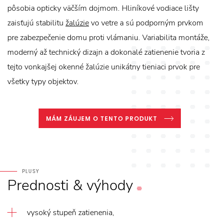
pôsobia opticky väčším dojmom. Hliníkové vodiace lišty
zaisťujú stabilitu
žalúzie
vo vetre a sú podporným prvkom
pre zabezpečenie domu proti vlámaniu. Variabilita montáže,
moderný až technický dizajn a dokonalé zatienenie tvoria z
tejto vonkajšej okenné žalúzie unikátny tieniaci prvok pre
všetky typy objektov.
MÁM ZÁUJEM O TENTO PRODUKT
PLUSY
Prednosti
&
výhody
vysoký stupeň zatienenia,