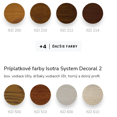
ISD 200
ISD 210
ISD 212
ISD 214
ĎAĽŠIE FARBY
Príplatkové farby Isotra System Decoral 2
box, vodiace lišty, držiaky vodiacich líšt, horný a dolný profil
ISD 500
ISD 510
ISD 600
ISD 610