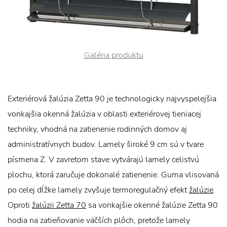
Galéria produktu
Exteriérová žalúzia Zetta 90 je technologicky najvyspelejšia
vonkajšia okenná žalúzia v oblasti exteriérovej tieniacej
techniky, vhodná na zatienenie rodinných domov aj
administratívnych budov. Lamely široké 9 cm sú v tvare
písmena Z. V zavretom stave vytvárajú lamely celistvú
plochu, ktorá zaručuje dokonalé zatienenie. Guma vlisovaná
po celej dĺžke lamely zvyšuje termoregulačný efekt
žalúzie
.
Oproti
žalúzii Zetta 70
sa vonkajšie okenné žalúzie Zetta 90
hodia na zatieňovanie väčších plôch, pretože lamely