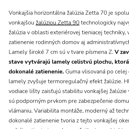
Vonkajšia horizontálna žalúzia Zetta 70 je spolu
vonkajšou
žalúziou Zetta 90
technologicky najv
žalúzia v oblasti exteriérovej tieniacej techniky
zatienenie rodinných domov aj administratívnyc
Lamely široké 7 cm sú v tvare písmena Z.
V za
stave vytvárajú lamely celistvú plochu, ktorá
dokonalé zatienenie.
Guma vlisovaná po celej 
lamely zvyšuje termoregulačný efekt žalúzie. H
vodiace lišty zaisťujú stabilitu vonkajšej žalúzie
sú podporným prvkom pre zabezpečenie domu 
vlámaniu. Variabilita montáže, moderný až techn
dokonalé zatienenie tvoria z tejto vonkajšej oke