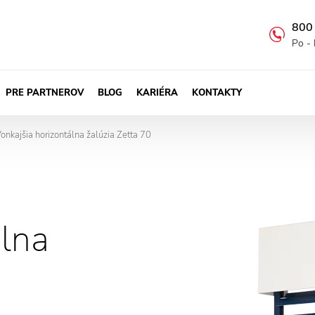
800
Po - 
PRE PARTNEROV
BLOG
KARIÉRA
KONTAKTY
onkajšia horizontálna žalúzia Zetta 70
->
álna