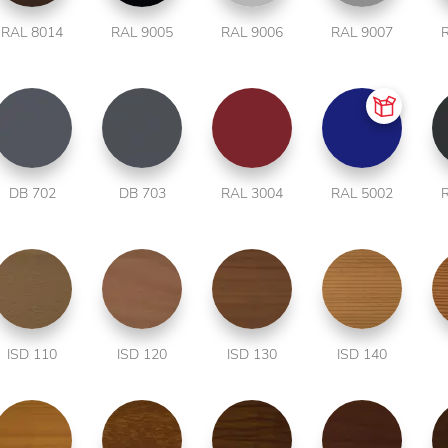
RAL 8014
RAL 9005
RAL 9006
RAL 9007
DB 702
DB 703
RAL 3004
RAL 5002
ISD 110
ISD 120
ISD 130
ISD 140