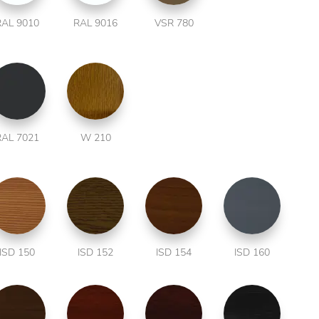
RAL 9010
RAL 9016
VSR 780
RAL 7021
W 210
ISD 150
ISD 152
ISD 154
ISD 160