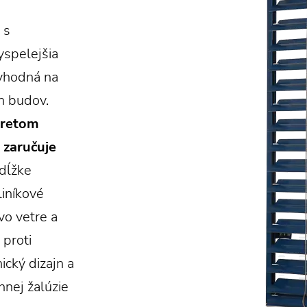
 s
yspelejšia
, vhodná na
h budov.
vretom
 zaručuje
dĺžke
liníkové
 vo vetre a
proti
ický dizajn a
nnej žalúzie