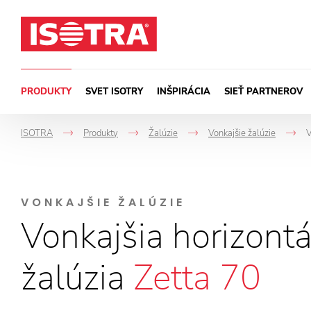
Preskočiť na obsah
PRODUKTY
SVET ISOTRY
INŠPIRÁCIA
SIEŤ PARTNEROV
ISOTRA
Produkty
Žalúzie
Vonkajšie žalúzie
V
->
->
->
VONKAJŠIE ŽALÚZIE
Vonkajšia horizont
žalúzia
Zetta 70