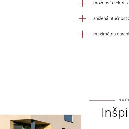
možnosť elektrick
znížená hlučnosť 
maximálna garan
NAČ
Inšpi