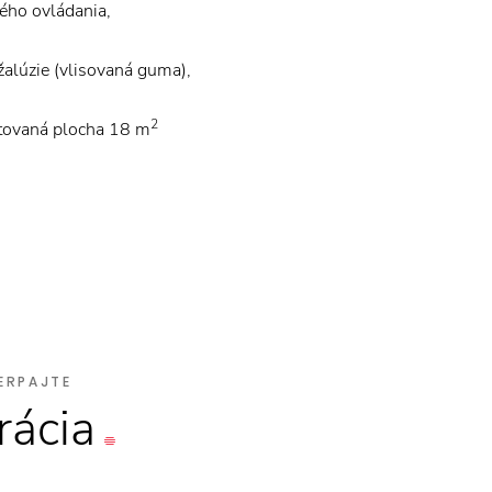
ého ovládania,
žalúzie (vlisovaná guma),
2
tovaná plocha 18 m
ERPAJTE
rácia