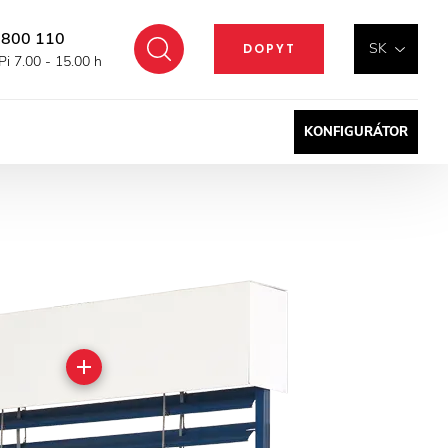
 800 110
Hľadať
SK
DOPYT
Pi 7.00 - 15.00 h
KONFIGURÁTOR