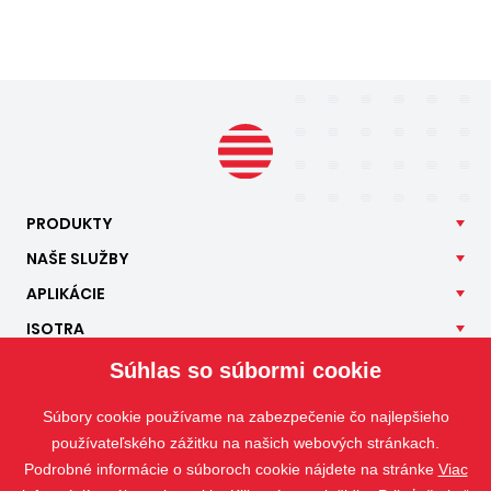
PRODUKTY
NAŠE
SLUŽBY
APLIKÁCIE
ISOTRA
KONTAKT
Súhlas so súbormi cookie
Súbory cookie používame na zabezpečenie čo najlepšieho
používateľského zážitku na našich webových stránkach.
Podrobné informácie o súboroch cookie nájdete na stránke
Viac