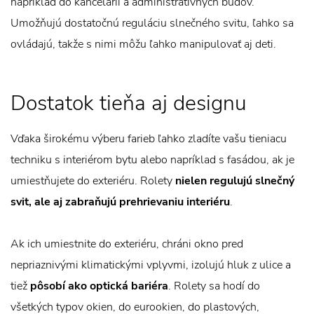
napríklad do kancelárií a administratívnych budov.
Umožňujú dostatočnú reguláciu slnečného svitu, ľahko sa
ovládajú, takže s nimi môžu ľahko manipulovať aj deti.
Dostatok tieňa aj designu
Vďaka širokému výberu farieb ľahko zladíte vašu tieniacu
techniku s interiérom bytu alebo napríklad s fasádou, ak je
umiestňujete do exteriéru. Rolety
nielen regulujú slnečný
svit, ale aj zabraňujú prehrievaniu interiéru
.
Ak ich umiestnite do exteriéru, chráni okno pred
nepriaznivými klimatickými vplyvmi, izolujú hluk z ulice a
tiež
pôsobí ako optická bariéra
. Rolety sa hodí do
všetkých typov okien, do eurookien, do plastových,