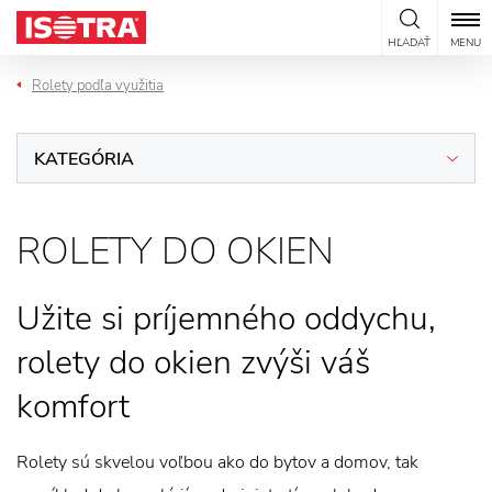
Preskočiť na obsah
HĽADAŤ
MENU
Rolety podľa využitia
KATEGÓRIA
ROLETY DO OKIEN
Užite si príjemného oddychu,
rolety do okien zvýši váš
komfort
Rolety sú skvelou voľbou ako do bytov a domov, tak