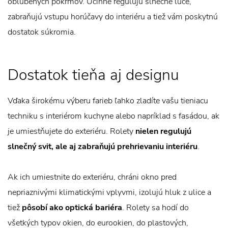
obľúbených pokrmov. Účinne regulujú slnečné lúče,
zabraňujú vstupu horúčavy do interiéru a tiež vám poskytnú
dostatok súkromia.
Dostatok tieňa aj designu
Vďaka širokému výberu farieb ľahko zladíte vašu tieniacu
techniku s interiérom kuchyne alebo napríklad s fasádou, ak
je umiestňujete do exteriéru. Rolety
nielen regulujú
slnečný svit, ale aj zabraňujú prehrievaniu interiéru
.
Ak ich umiestnite do exteriéru, chráni okno pred
nepriaznivými klimatickými vplyvmi, izolujú hluk z ulice a
tiež
pôsobí ako optická bariéra
. Rolety sa hodí do
všetkých typov okien, do eurookien, do plastových,