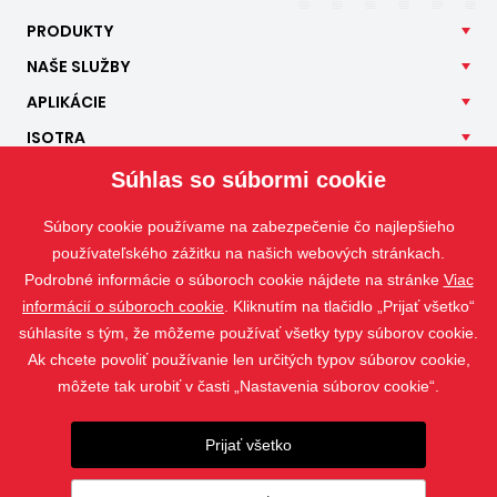
PRODUKTY
NAŠE
SLUŽBY
APLIKÁCIE
ISOTRA
KONTAKT
Súhlas so súbormi cookie
Súbory cookie používame na zabezpečenie čo najlepšieho
používateľského zážitku na našich webových stránkach.
Podrobné informácie o súboroch cookie nájdete na stránke
Viac
informácií o súboroch cookie
. Kliknutím na tlačidlo „Prijať všetko“
súhlasíte s tým, že môžeme používať všetky typy súborov cookie.
Ak chcete povoliť používanie len určitých typov súborov cookie,
môžete tak urobiť v časti „Nastavenia súborov cookie“.
Prijať všetko
Fotografie sú chránené autorským právom a ich sťahovanie alebo