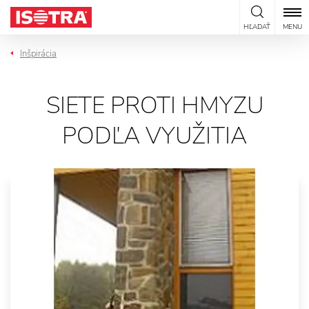
Preskočiť na obsah
HĽADAŤ
MENU
Inšpirácia
SIETE PROTI HMYZU
PODĽA VYUŽITIA