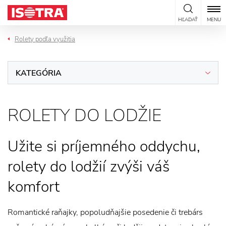
Preskočiť na obsah
HĽADAŤ
MENU
Rolety podľa využitia
KATEGÓRIA
ROLETY DO LODŽIE
Užite si príjemného oddychu,
rolety do lodžií zvýši váš
komfort
Romantické raňajky, popoludňajšie posedenie či trebárs