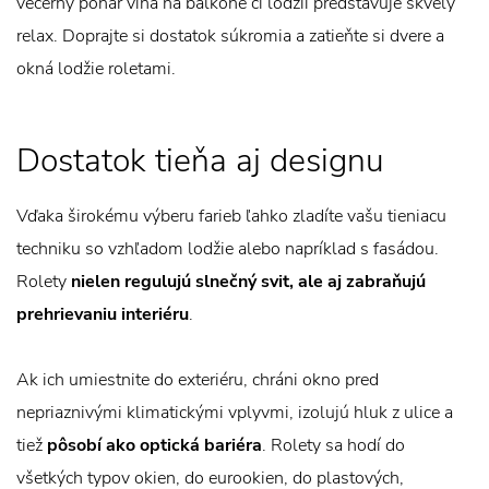
večerný pohár vína na balkóne či lodžii predstavuje skvelý
relax. Doprajte si dostatok súkromia a zatieňte si dvere a
okná lodžie roletami.
Dostatok tieňa aj designu
Vďaka širokému výberu farieb ľahko zladíte vašu tieniacu
techniku so vzhľadom lodžie alebo napríklad s fasádou.
Rolety
nielen regulujú slnečný svit, ale aj zabraňujú
prehrievaniu interiéru
.
Ak ich umiestnite do exteriéru, chráni okno pred
nepriaznivými klimatickými vplyvmi, izolujú hluk z ulice a
tiež
pôsobí ako optická bariéra
. Rolety sa hodí do
všetkých typov okien, do eurookien, do plastových,