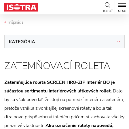
Preskočiť na obsah
HĽADAŤ
MENU
Inšpirácia
KATEGÓRIA
ZATEMŇOVACÍ ROLETA
Zatemňujúca roleta SCREEN HR8-ZIP Interiér BO je
súčasťou sortimentu interiérových látkových roliet.
Dalo
by sa však povedať, že stojí na pomedzí interiéru a exteriéru,
pretože vznikla z vonkajšej screenové rolety a bola tak
dizajnovo prispôsobená interiéru pričom si zachovala všetky
priaznivé vlastnosti.
Ako označenie rolety napovedá,