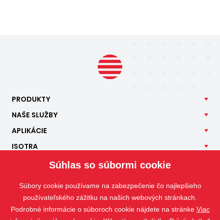
PRODUKTY
NAŠE
SLUŽBY
APLIKÁCIE
ISOTRA
KONTAKT
Súhlas so súbormi cookie
Súbory cookie používame na zabezpečenie čo najlepšieho
používateľského zážitku na našich webových stránkach.
Podrobné informácie o súboroch cookie nájdete na stránke
Viac