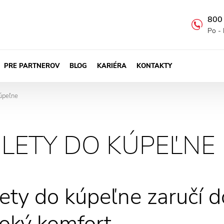
800
Po - 
PRE PARTNEROV
BLOG
KARIÉRA
KONTAKTY
úpeľne
LETY DO KÚPEĽNE
ety do kúpeľne zaručí d