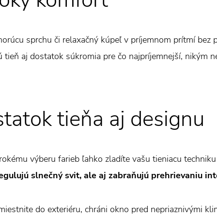
oký komfort
 horúcu sprchu či relaxačný kúpeľ v príjemnom prítmí bez
 tieň aj dostatok súkromia pre čo najpríjemnejší, nikým 
tatok tieňa aj designu
rokému výberu farieb ľahko zladíte vašu tieniacu techniku 
egulujú slnečný svit, ale aj zabraňujú prehrievaniu int
miestnite do exteriéru, chráni okno pred nepriaznivými klim