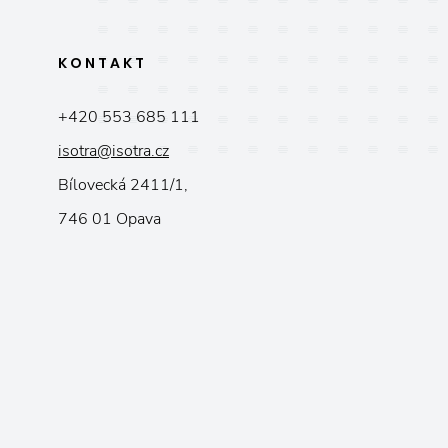
KONTAKT
+420 553 685 111
isotra@isotra.cz
Bílovecká 2411/1,
746 01 Opava