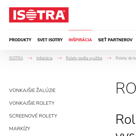
Preskočiť na obsah
PRODUKTY
SVET ISOTRY
INŠPIRÁCIA
SIEŤ PARTNEROV
ISOTRA
Inšpirácia
Rolety podľa využitia
Rolety do k
->
->
->
RO
VONKAJŠIE ŽALÚZIE
VONKAJŠIE ROLETY
Rol
SCREENOVÉ ROLETY
MARKÍZY