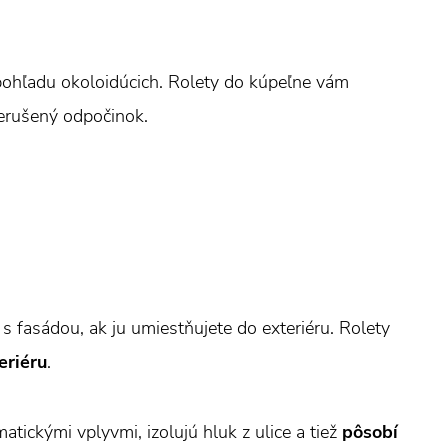
 pohľadu okoloidúcich. Rolety do kúpeľne vám
nerušený odpočinok.
s fasádou, ak ju umiestňujete do exteriéru. Rolety
eriéru
.
atickými vplyvmi, izolujú hluk z ulice a tiež
pôsobí