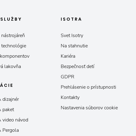
E
SLUŽBY
ISOTRA
 nástrojáreň
Svet Isotry
 technológie
Na stahnutie
 komponentov
Kariéra
á lakovňa
Bezpečnosť detí
GDPR
KÁCIE
Prehlásenie o prístupnosti
Kontakty
 dizajnér
Nastavenia súborov cookie
 paket
 video návod
 Pergola