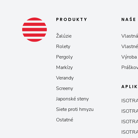
PRODUKTY
NAŠ
Žalúzie
Vlastná
Rolety
Vlastné
Pergoly
Výroba
Markízy
Práškov
Verandy
APLI
Screeny
Japonské steny
ISOTRA
Siete proti hmyzu
ISOTRA
Ostatné
ISOTRA
ISOTRA