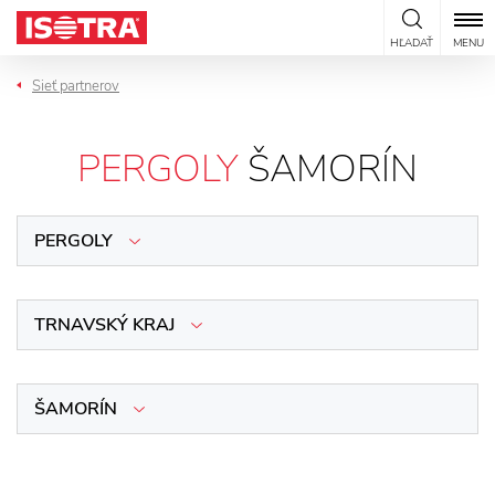
Preskočiť na obsah
HĽADAŤ
MENU
Sieť partnerov
PERGOLY
ŠAMORÍN
PERGOLY
TRNAVSKÝ KRAJ
ŠAMORÍN