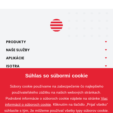
PRODUKTY
NAŠE
SLUŽBY
APLIKÁCIE
ISOTRA
KONTAKT
Súhlas so súbormi cookie
Súbory cookie používame na zabezpečenie čo najlepšieho
používateľského zážitku na našich webových stránkach.
Podrobné informácie o súboroch cookie nájdete na stránke
Viac
informácií o súboroch cookie
. Kliknutím na tlačidlo „Prijať všetko“
súhlasíte s tým, že môžeme používať všetky typy súborov cookie.