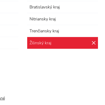
Bratislavský kraj
Nitriansky kraj
Trenčiansky kraj
Žilinský kraj
zru
nné