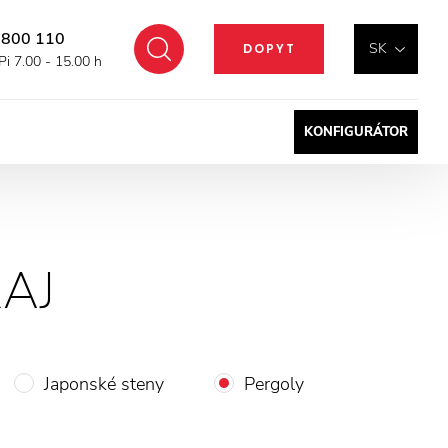
 800 110
Hľadať
SK
DOPYT
Pi 7.00 - 15.00 h
KONFIGURÁTOR
RAJ
Japonské steny
Pergoly