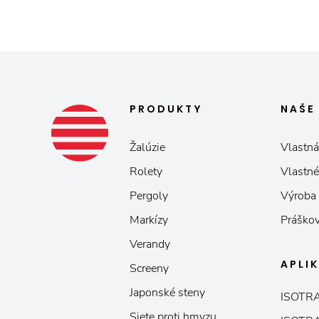
PRODUKTY
NAŠ
Žalúzie
Vlastná
Rolety
Vlastné
Pergoly
Výroba
Markízy
Práškov
Verandy
APLI
Screeny
Japonské steny
ISOTRA
Siete proti hmyzu