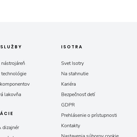
E
SLUŽBY
ISOTRA
 nástrojáreň
Svet Isotry
 technológie
Na stahnutie
 komponentov
Kariéra
á lakovňa
Bezpečnosť detí
GDPR
KÁCIE
Prehlásenie o prístupnosti
Kontakty
 dizajnér
Nastavenia súborov cookie