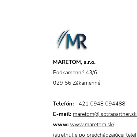
MARETOM, s.r.o.
Podkamenné 43/6
029 56 Zákamenné
Telefón:
+421 0948 094488
E-mail:
maretom@isotrapartner.sk
www:
www.maretom.sk/
(stretnutie po predchádzajúcej tele