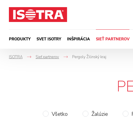
Preskočiť na obsah
PRODUKTY
SVET ISOTRY
INŠPIRÁCIA
SIEŤ PARTNEROV
ISOTRA
Sieť partnerov
Pergoly Žilinský kraj
->
->
P
Všetko
Žalúzie