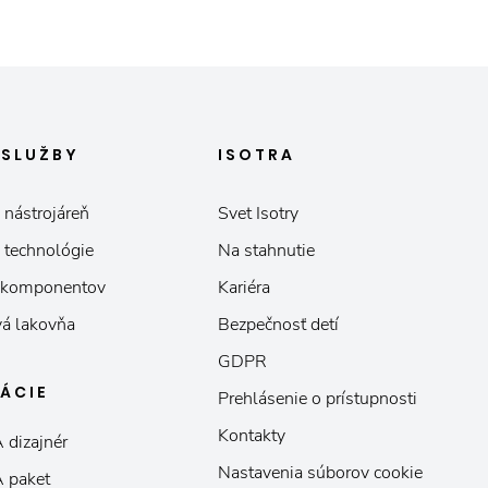
E
SLUŽBY
ISOTRA
 nástrojáreň
Svet Isotry
 technológie
Na stahnutie
 komponentov
Kariéra
á lakovňa
Bezpečnosť detí
GDPR
KÁCIE
Prehlásenie o prístupnosti
Kontakty
 dizajnér
Nastavenia súborov cookie
 paket