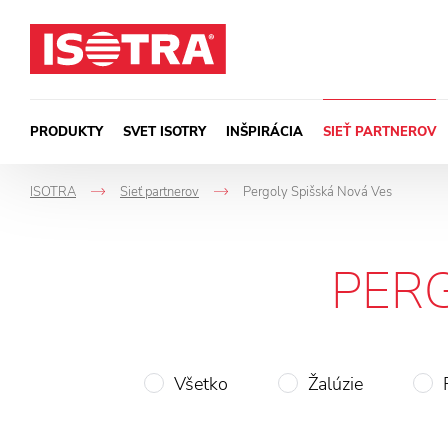
Preskočiť na obsah
PRODUKTY
SVET ISOTRY
INŠPIRÁCIA
SIEŤ PARTNEROV
ISOTRA
Sieť partnerov
Pergoly Spišská Nová Ves
->
->
PER
Všetko
Žalúzie