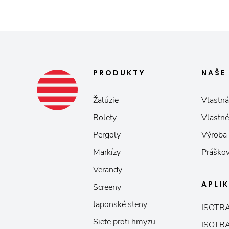
PRODUKTY
NAŠ
Žalúzie
Vlastná
Rolety
Vlastné
Pergoly
Výroba
Markízy
Práškov
Verandy
APLI
Screeny
Japonské steny
ISOTRA
Siete proti hmyzu
ISOTRA