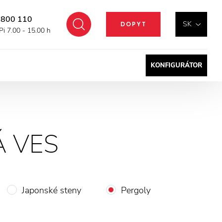
 800 110
Hľadať
SK
DOPYT
Pi 7.00 - 15.00 h
KONFIGURÁTOR
Á VES
Japonské steny
Pergoly