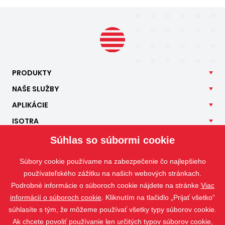
PRODUKTY
NAŠE
SLUŽBY
APLIKÁCIE
ISOTRA
KONTAKT
Súhlas so súbormi cookie
Súbory cookie používame na zabezpečenie čo najlepšieho
používateľského zážitku na našich webových stránkach.
Podrobné informácie o súboroch cookie nájdete na stránke
Viac
informácií o súboroch cookie
. Kliknutím na tlačidlo „Prijať všetko“
súhlasíte s tým, že môžeme používať všetky typy súborov cookie.
Ak chcete povoliť používanie len určitých typov súborov cookie,