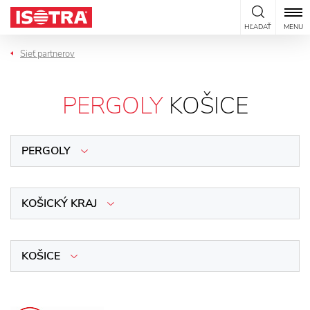
Preskočiť na obsah
HĽADAŤ
MENU
Sieť partnerov
PERGOLY
KOŠICE
PERGOLY
KOŠICKÝ KRAJ
KOŠICE