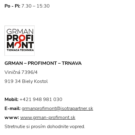
Po - Pi:
7.30 – 15:30
GRMAN – PROFIMONT – TRNAVA
Viničná 7396/4
919 34 Biely Kostol
Mobil:
+421 948 981 030
E-mail:
grmanprofimont@isotrapartner.sk
www:
www.grman-profimont.sk
Stretnutie si prosím dohodnite vopred.