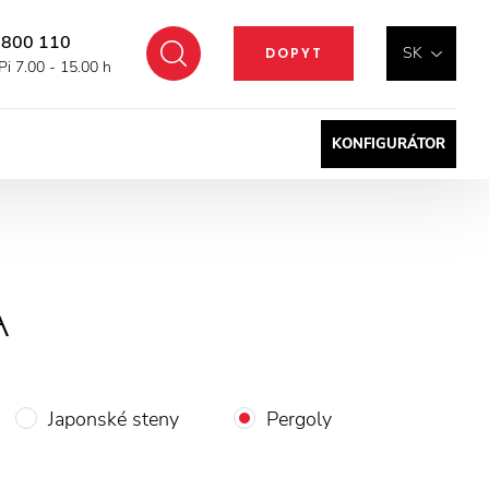
 800 110
Hľadať
SK
DOPYT
Pi 7.00 - 15.00 h
KONFIGURÁTOR
A
Japonské steny
Pergoly