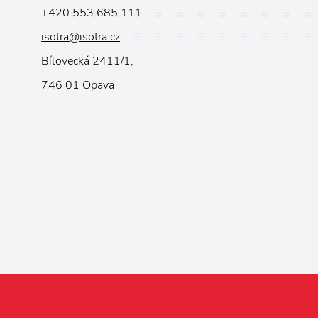
+420 553 685 111
isotra@isotra.cz
Bílovecká 2411/1,
746 01 Opava