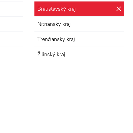
Bratislavský kraj
zru
Nitriansky kraj
Trenčiansky kraj
Žilinský kraj