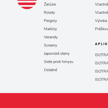
Žalúzie
Vlastná
Rolety
Vlastné
Pergoly
Výroba
Markízy
Práškov
Verandy
APLI
Screeny
Japonské steny
ISOTRA
Siete proti hmyzu
ISOTRA
Ostatné
ISOTRA
ISOTRA