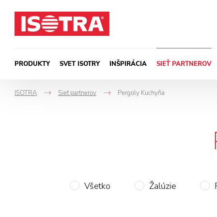
Preskočiť na obsah
PRODUKTY
SVET ISOTRY
INŠPIRÁCIA
SIEŤ PARTNEROV
ISOTRA
Sieť partnerov
Pergoly Kuchyňa
->
->
Všetko
Žalúzie