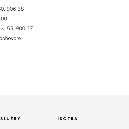
80, 906 38
:00
ova 55, 900 27
 dohovore
E
SLUŽBY
ISOTRA