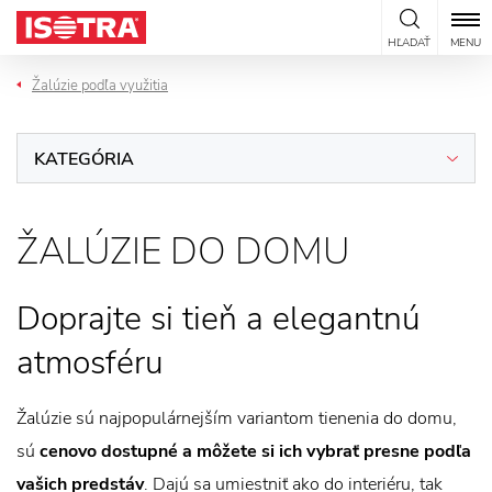
Preskočiť na obsah
HĽADAŤ
MENU
Žalúzie podľa využitia
KATEGÓRIA
ŽALÚZIE DO DOMU
Doprajte si tieň a elegantnú
atmosféru
Žalúzie sú najpopulárnejším variantom tienenia do domu,
sú
cenovo dostupné a môžete si ich vybrať presne podľa
vašich predstáv
. Dajú sa umiestniť ako do interiéru, tak