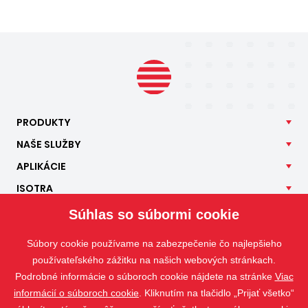
PRODUKTY
NAŠE
SLUŽBY
APLIKÁCIE
ISOTRA
KONTAKT
Súhlas so súbormi cookie
Súbory cookie používame na zabezpečenie čo najlepšieho
používateľského zážitku na našich webových stránkach.
Podrobné informácie o súboroch cookie nájdete na stránke
Viac
informácií o súboroch cookie
. Kliknutím na tlačidlo „Prijať všetko“