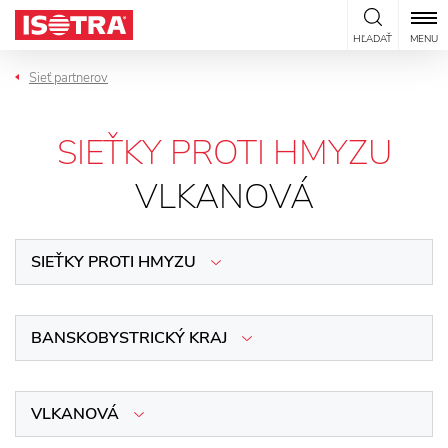
Preskočiť na obsah
HĽADAŤ
MENU
Sieť partnerov
SIEŤKY PROTI HMYZU
VLKANOVÁ
SIEŤKY PROTI HMYZU
BANSKOBYSTRICKÝ KRAJ
VLKANOVÁ