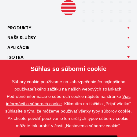
PRODUKTY
NAŠE
SLUŽBY
APLIKÁCIE
ISOTRA
KONTAKT
Súhlas so súbormi cookie
Súbory cookie používame na zabezpečenie čo najlepšieho
používateľského zážitku na našich webových stránkach.
Podrobné informácie o súboroch cookie nájdete na stránke
Viac
informácií o súboroch cookie
. Kliknutím na tlačidlo „Prijať všetko“
súhlasíte s tým, že môžeme používať všetky typy súborov cookie.
Ak chcete povoliť používanie len určitých typov súborov cookie,
môžete tak urobiť v časti „Nastavenia súborov cookie“.