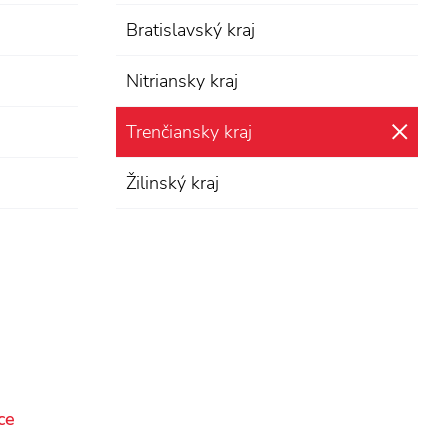
Bratislavský kraj
Nitriansky kraj
Trenčiansky kraj
zru
Žilinský kraj
ce