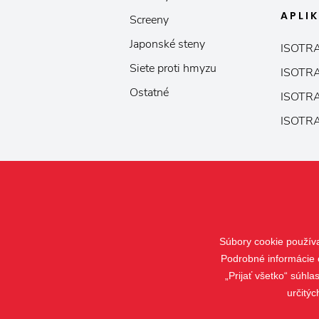
APLI
Screeny
Japonské steny
ISOTRA
Siete proti hmyzu
ISOTRA
Ostatné
ISOTRA
ISOTRA
Súbory cookie použív
Podrobné informácie 
„Prijať všetko“ súhl
určitýc