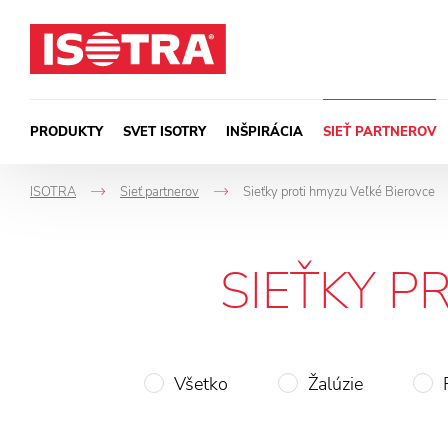
Preskočiť na obsah
PRODUKTY
SVET ISOTRY
INŠPIRÁCIA
SIEŤ PARTNEROV
ISOTRA
Sieť partnerov
Sieťky proti hmyzu Veľké Bierovce
->
->
SIEŤKY P
Všetko
Žalúzie