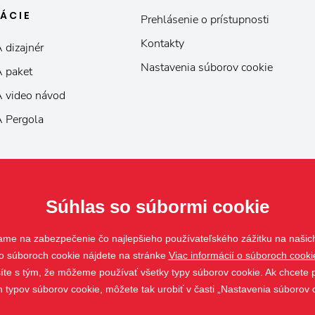
KÁCIE
Prehlásenie o prístupnosti
Kontakty
 dizajnér
Nastavenia súborov cookie
 paket
 video návod
 Pergola
Súhlas so súbormi cookie
ame na zabezpečenie čo najlepšieho používateľského zážitku na našic
o súboroch cookie nájdete na stránke
Viac informácií o súboroch cooki
asíte s tým, že môžeme používať všetky typy súborov cookie. Ak chcete p
h typov súborov cookie, môžete tak urobiť v časti „Nastavenia súborov 