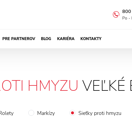
800
Po - 
PRE PARTNEROV
BLOG
KARIÉRA
KONTAKTY
ROTI HMYZU
VEĽKÉ 
Rolety
Markízy
Sieťky proti hmyzu