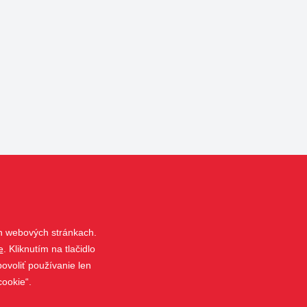
h webových stránkach.
e
. Kliknutím na tlačidlo
ovoliť používanie len
cookie“.