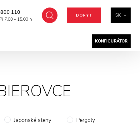
 800 110
Hľadať
SK
DOPYT
Pi 7.00 - 15.00 h
KONFIGURÁTOR
BIEROVCE
Japonské steny
Pergoly