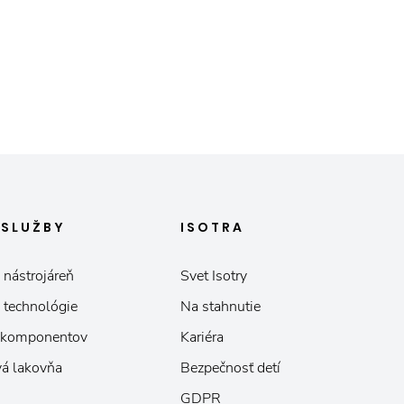
E
SLUŽBY
ISOTRA
 nástrojáreň
Svet Isotry
 technológie
Na stahnutie
 komponentov
Kariéra
á lakovňa
Bezpečnosť detí
GDPR