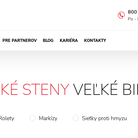
800
Po - 
PRE PARTNEROV
BLOG
KARIÉRA
KONTAKTY
KÉ STENY
VEĽKÉ B
Rolety
Markízy
Sieťky proti hmyzu