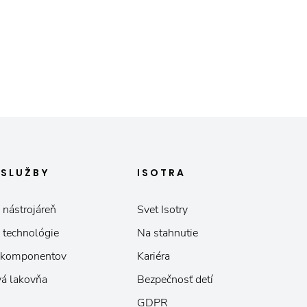
E
SLUŽBY
ISOTRA
 nástrojáreň
Svet Isotry
 technológie
Na stahnutie
 komponentov
Kariéra
á lakovňa
Bezpečnosť detí
GDPR