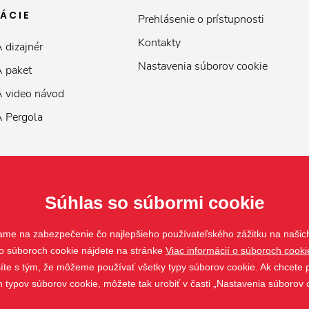
KÁCIE
Prehlásenie o prístupnosti
Kontakty
 dizajnér
Nastavenia súborov cookie
 paket
 video návod
 Pergola
Súhlas so súbormi cookie
ame na zabezpečenie čo najlepšieho používateľského zážitku na našic
o súboroch cookie nájdete na stránke
Viac informácií o súboroch cooki
asíte s tým, že môžeme používať všetky typy súborov cookie. Ak chcete p
h typov súborov cookie, môžete tak urobiť v časti „Nastavenia súborov 