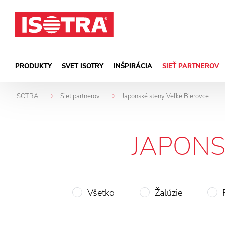
Preskočiť na obsah
PRODUKTY
SVET ISOTRY
INŠPIRÁCIA
SIEŤ PARTNEROV
ISOTRA
Sieť partnerov
Japonské steny Veľké Bierovce
->
->
JAPONS
Všetko
Žalúzie