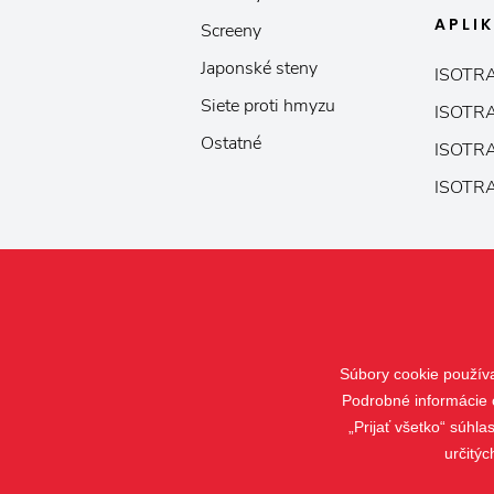
APLI
Screeny
Japonské steny
ISOTRA
Siete proti hmyzu
ISOTRA
Ostatné
ISOTRA
ISOTRA
Súbory cookie použív
Podrobné informácie 
„Prijať všetko“ súhl
určitýc