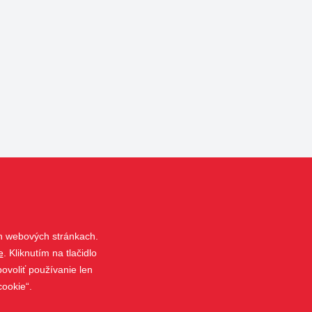
h webových stránkach.
e
. Kliknutím na tlačidlo
ovoliť používanie len
cookie“.