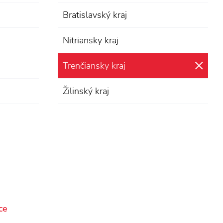
Bratislavský kraj
Nitriansky kraj
Trenčiansky kraj
zru
Žilinský kraj
ce