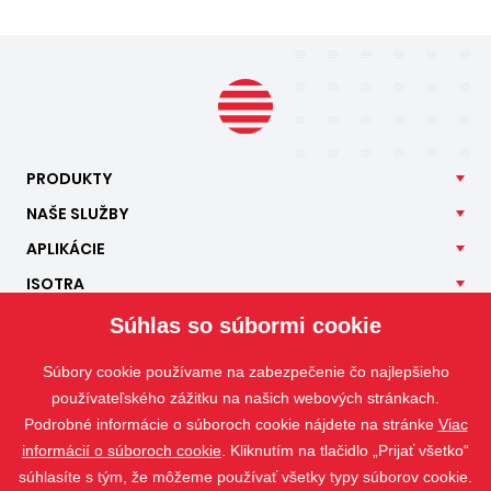
PRODUKTY
NAŠE
SLUŽBY
APLIKÁCIE
ISOTRA
KONTAKT
Súhlas so súbormi cookie
Súbory cookie používame na zabezpečenie čo najlepšieho
používateľského zážitku na našich webových stránkach.
Podrobné informácie o súboroch cookie nájdete na stránke
Viac
informácií o súboroch cookie
. Kliknutím na tlačidlo „Prijať všetko“
súhlasíte s tým, že môžeme používať všetky typy súborov cookie.