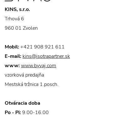
KINS, s.r.o.
Trhová 6
960 01 Zvolen
Mobil:
+421 908 921 611
E-mail:
kins@isotrapartner.sk
www:
www.byvaj.com
vzorková predajňa
Mestská tržnica 1.posch.
Otváracia doba
Po - Pi:
9.00-16.00