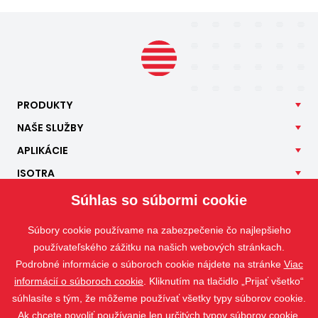
PRODUKTY
NAŠE
SLUŽBY
APLIKÁCIE
ISOTRA
KONTAKT
Súhlas so súbormi cookie
Súbory cookie používame na zabezpečenie čo najlepšieho
používateľského zážitku na našich webových stránkach.
Podrobné informácie o súboroch cookie nájdete na stránke
Viac
informácií o súboroch cookie
. Kliknutím na tlačidlo „Prijať všetko“
súhlasíte s tým, že môžeme používať všetky typy súborov cookie.
Ak chcete povoliť používanie len určitých typov súborov cookie,