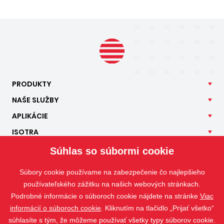
PRODUKTY
NAŠE
SLUŽBY
APLIKÁCIE
ISOTRA
KONTAKT
Súhlas so súbormi cookie
Súbory cookie používame na zabezpečenie čo najlepšieho
používateľského zážitku na našich webových stránkach.
Podrobné informácie o súboroch cookie nájdete na stránke
Viac
informácií o súboroch cookie
. Kliknutím na tlačidlo „Prijať všetko“
súhlasíte s tým, že môžeme používať všetky typy súborov cookie.