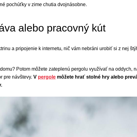
ané pochúťky v zime chutia dvojnásobne.
áva alebo pracovný kút
ktrinu a pripojenie k internetu, nič vám nebráni urobiť si z nej 
 z domu? Potom môžete zateplenú pergolu využívať na oddych, n
or pre návštevy.
V
pergole
môžete hrať stolné hry alebo prev
y.