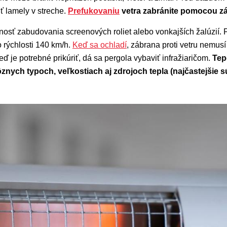
iť lamely v streche.
Prefukovaniu
vetra zabránite pomocou zást
osť zabudovania screenových roliet alebo vonkajších žalúzií.
 rýchlosti 140 km/h.
Keď sa ochladí
, zábrana proti vetru nemusí
ď je potrebné prikúriť, dá sa pergola vybaviť infražiaričom.
Tep
ôznych typoch, veľkostiach aj zdrojoch tepla (najčastejšie sú 