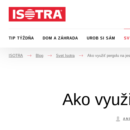
Preskočiť na obsah
TIP TÝŽDŇA
DOM A ZÁHRADA
UROB SI SÁM
SV
ISOTRA
Blog
Svet Isotra
Ako využiť pergolu na je
->
->
->
Ako využi
AN