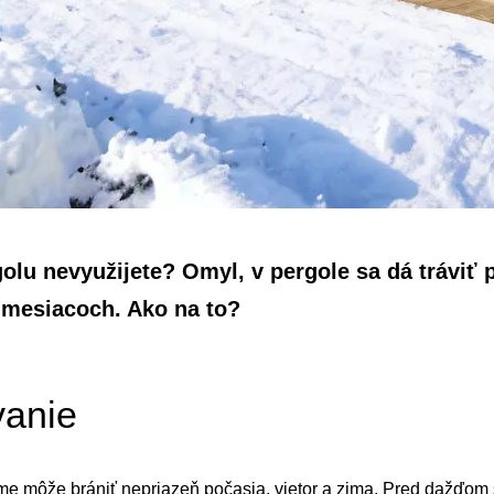
golu nevyužijete? Omyl, v pergole sa dá tráviť 
 mesiacoch. Ako na to?
vanie
ime môže brániť nepriazeň počasia, vietor a zima. Pred dažďom 