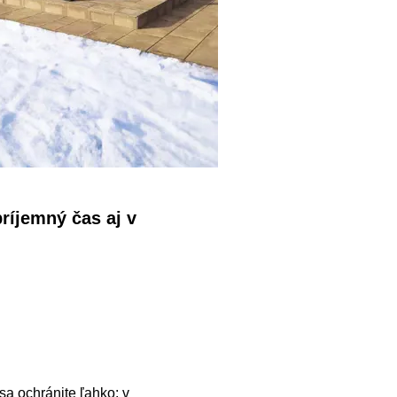
príjemný čas aj v
sa ochránite ľahko: v