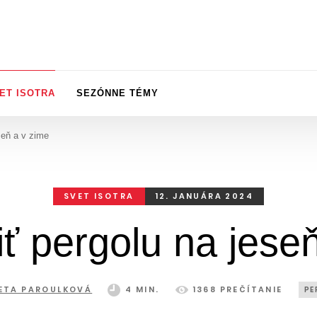
ET ISOTRA
SEZÓNNE TÉMY
seň a v zime
SVET ISOTRA
12. JANUÁRA 2024
ť pergolu na jese
ETA PAROULKOVÁ
4 MIN.
1368 PREČÍTANIE
PE