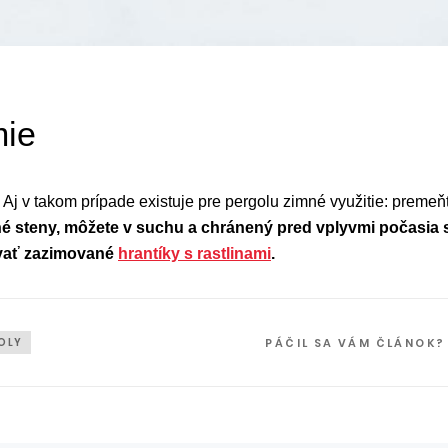
mie
 Aj v takom prípade existuje pre pergolu zimné využitie: preme
očné steny, môžete v suchu a chránený pred vplyvmi počasi
ávať zazimované
hrantíky s rastlinami
.
OLY
PÁČIL SA VÁM ČLÁNOK