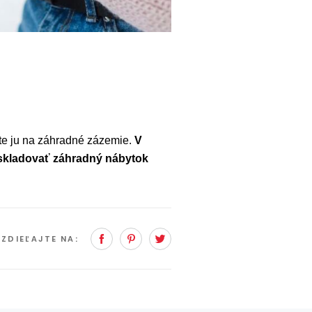
ňte ju na záhradné zázemie.
V
a skladovať záhradný nábytok
Facebook
Pinterest
Twitter
?
ZDIEĽAJTE NA: