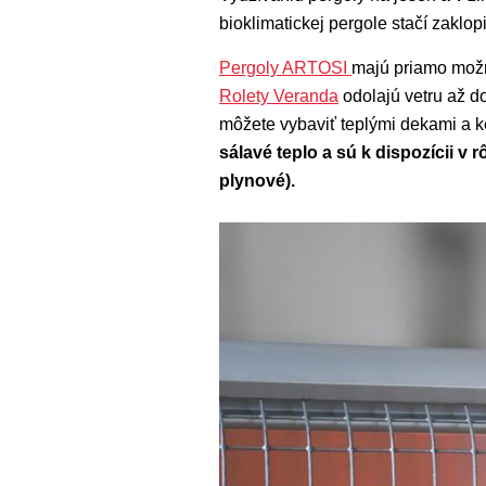
bioklimatickej pergole stačí zaklop
Pergoly ARTOSI
majú priamo možn
Rolety Veranda
odolajú vetru až do
môžete vybaviť teplými dekami a ke
sálavé teplo a sú k dispozícii v r
plynové).