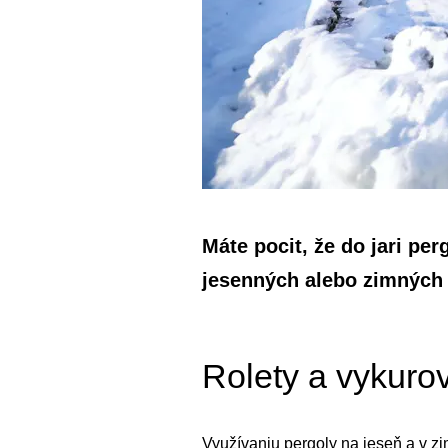
Máte pocit, že do jari per
jesenných alebo zimných
Rolety a vykuro
Využívaniu pergoly na jeseň a v z