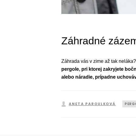
Záhradné záze
Záhrada vás v zime až tak neláka?
pergole, pri ktorej zakryjete b
alebo náradie, prípadne uchov
ANETA PAROULKOVÁ
PERG