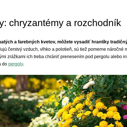
ky: chryzantémy a rozchodník
hatých a farebných kvetov, môžete vysadiť hrantíky tradi
ú čerstvý vzduch, vlhko a polotieň, sú tiež pomerne náročné 
i zrážkami ich treba chrániť prenesením pod pergolu alebo in
ia do
pergoly
.