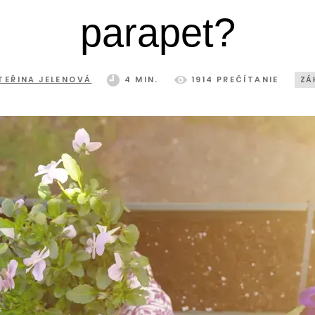
parapet?
TEŘINA JELENOVÁ
4 MIN.
1914 PREČÍTANIE
ZÁ