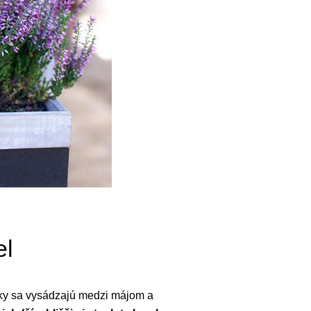
el
iky sa vysádzajú medzi májom a