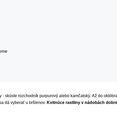
reme
y - skúste rozchodník purpurový alebo kamčatský. Až do októbra 
sa dá vyberať u bršlenov.
Kvitnúce rastliny v nádobách dobr