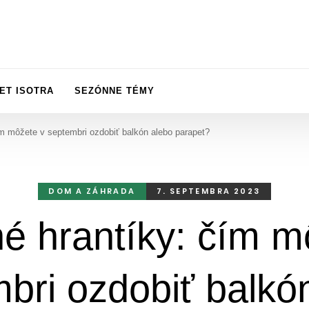
ET ISOTRA
SEZÓNNE TÉMY
m môžete v septembri ozdobiť balkón alebo parapet?
DOM A ZÁHRADA
7. SEPTEMBRA 2023
é hrantíky: čím m
bri ozdobiť balkó