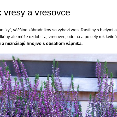
: vresy a vresovce
ntíky“, väčšine záhradníkov sa vybaví vres. Rastliny s bielymi 
kóny ale môže ozdobiť aj vresovec, odolná a po celý rok kvitn
u a neznášajú hnojivo s obsahom vápnika.