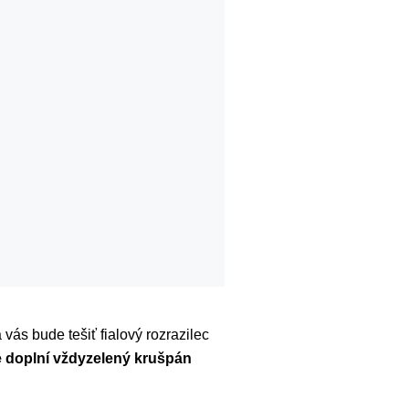
vás bude tešiť fialový rozrazilec
e doplní vždyzelený krušpán