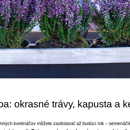
a: okrasné trávy, kapusta a k
zimných kvetináčov môžete zaobstarať až budúci rok – semenáč