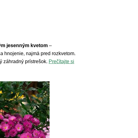
čným jesenným kvetom
–
na hnojenie, najmä pred rozkvetom.
ý záhradný prístrešok.
Prečítajte si