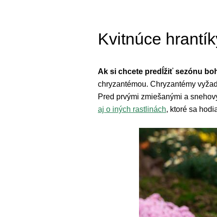
Kvitnúce hrantí
Ak si chcete predĺžiť sezónu bo
chryzantémou. Chryzantémy vyžaduj
Pred prvými zmiešanými a snehovým
aj o iných rastlinách
, ktoré sa hod