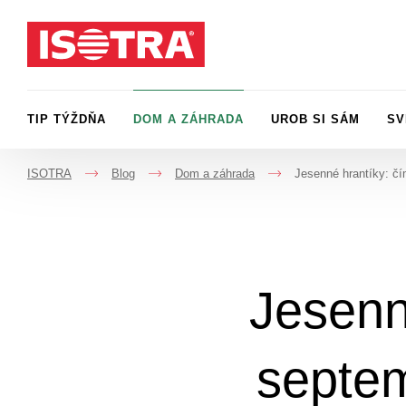
Preskočiť na obsah
TIP TÝŽDŇA
DOM A ZÁHRADA
UROB SI SÁM
SV
ISOTRA
Blog
Dom a záhrada
Jesenné hrantíky: čí
->
->
->
Jesenn
septem