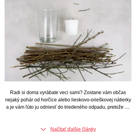
Radi si doma vyrábate veci sami? Zostane vám občas
nejaký pohár od horčice alebo lieskovo-orieškovej nátierky
a je vám ľúto ju odniesť do triedeného odpadu, pretože sa
vám páči? V tom prípade vyrazte na prechádzku a
nazbierajte malé drúky.
Načítať ďalšie články