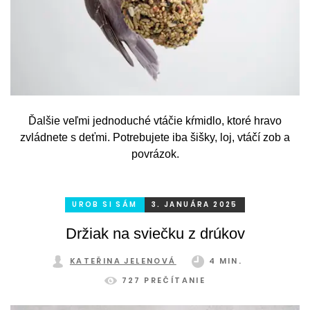
Ďalšie veľmi jednoduché vtáčie kŕmidlo, ktoré hravo
zvládnete s deťmi. Potrebujete iba šišky, loj, vtáčí zob a
povrázok.
UROB SI SÁM
3. JANUÁRA 2025
Držiak na sviečku z drúkov
KATEŘINA JELENOVÁ
4 MIN.
727 PREČÍTANIE