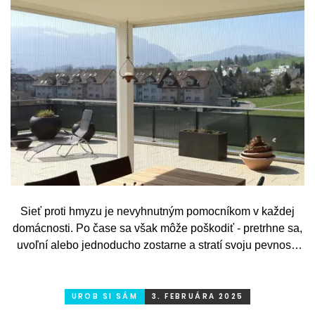
Sieť proti hmyzu je nevyhnutným pomocníkom v každej
domácnosti. Po čase sa však môže poškodiť - pretrhne sa,
uvoľní alebo jednoducho zostarne a stratí svoju pevnosť.
Dobrou správou je, že výmena sieťoviny v ráme nie je
žiadna veda! S naším jednoduchým návodom to zvládnete
svojpomocne v priebehu niekoľkých minút.
UROB SI SÁM
3. FEBRUÁRA 2025