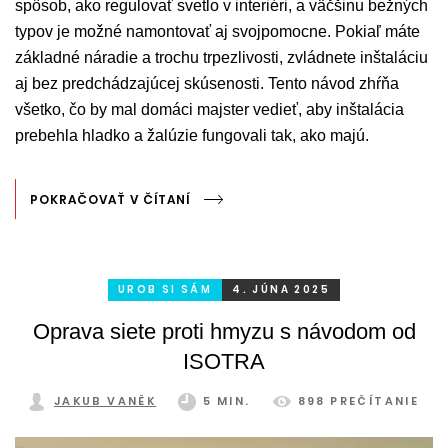
spôsob, ako regulovať svetlo v interiéri, a väčšinu bežných
typov je možné namontovať aj svojpomocne. Pokiaľ máte
základné náradie a trochu trpezlivosti, zvládnete inštaláciu
aj bez predchádzajúcej skúsenosti. Tento návod zhŕňa
všetko, čo by mal domáci majster vedieť, aby inštalácia
prebehla hladko a žalúzie fungovali tak, ako majú.
POKRAČOVAŤ V ČÍTANÍ
UROB SI SÁM
4. JÚNA 2025
Oprava siete proti hmyzu s návodom od
ISOTRA
JAKUB VANĚK
5 MIN.
898 PREČÍTANIE