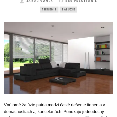
JAKUB VANĚK
866 PREČÍTANIE
TIENENIE
ŽALÚZIE
Vnútorné žalúzie patria medzi časté riešenie tienenia v
domácnostiach aj kanceláriách. Ponúkajú jednoduchý