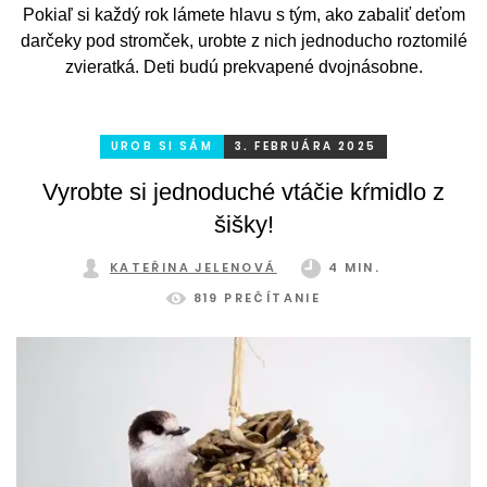
Pokiaľ si každý rok lámete hlavu s tým, ako zabaliť deťom
darčeky pod stromček, urobte z nich jednoducho roztomilé
zvieratká. Deti budú prekvapené dvojnásobne.
UROB SI SÁM
3. FEBRUÁRA 2025
Vyrobte si jednoduché vtáčie kŕmidlo z
šišky!
KATEŘINA JELENOVÁ
4 MIN.
819 PREČÍTANIE