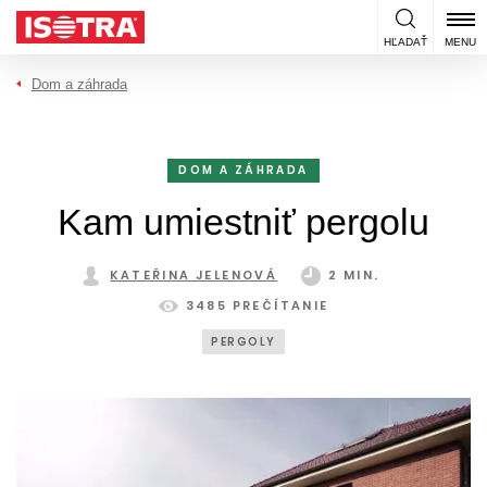
Preskočiť na obsah
HĽADAŤ
MENU
Dom a záhrada
DOM A ZÁHRADA
Kam umiestniť pergolu
KATEŘINA JELENOVÁ
2 MIN.
3485 PREČÍTANIE
PERGOLY