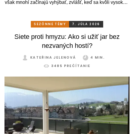
však mnohí začínajú vyhýbať, zvlášť, keď sa kvôli vysokým
teplotám premenia skôr na vyhriaty skleník než na
príjemné miesto na odpočinok. To je však škoda. Pritom
stačí relatívne málo. So správnym, praktickým a šikovným
SEZÓNNE TÉMY
7. JÚLA 2026
zatienením si svoju zimnú záhradu môžete užívať
Siete proti hmyzu: Ako si užiť jar bez
pohodlne a bez obmedzení po celý rok.
nezvaných hostí?
KATEŘINA JELENOVÁ
4 MIN.
3485 PREČÍTANIE