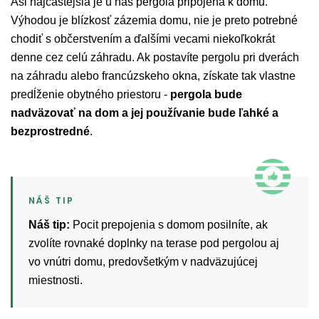
Asi najčastejšia je u nás pergola pripojená k domu.
Výhodou je blízkosť zázemia domu, nie je preto potrebné
chodiť s občerstvením a ďalšími vecami niekoľkokrát
denne cez celú záhradu. Ak postavíte pergolu pri dverách
na záhradu alebo francúzskeho okna, získate tak vlastne
predĺženie obytného priestoru -
pergola bude
nadväzovať na dom a jej používanie bude ľahké a
bezprostredné
.
Náš tip:
Pocit prepojenia s domom posilníte, ak
zvolíte rovnaké doplnky na terase pod pergolou aj
vo vnútri domu, predovšetkým v nadväzujúcej
miestnosti.