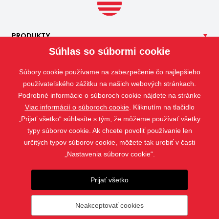
PRODUKTY
Súhlas so súbormi cookie
NAŠE
SLUŽBY
APLIKÁCIE
Súbory cookie používame na zabezpečenie čo najlepšieho
ISOTRA
používateľského zážitku na našich webových stránkach.
Podrobné informácie o súboroch cookie nájdete na stránke
KONTAKT
Viac informácií o súboroch cookie
. Kliknutím na tlačidlo
„Prijať všetko“ súhlasíte s tým, že môžeme používať všetky
typy súborov cookie. Ak chcete povoliť používanie len
určitých typov súborov cookie, môžete tak urobiť v časti
„Nastavenia súborov cookie“.
Prijať všetko
Neakceptovať cookies