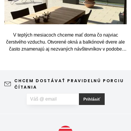
V teplých mesiacoch chceme mať doma čo najviac
čerstvého vzduchu. Otvorené okná a balkónové dvere ale
často znamenajú aj nezvaných návštevníkov v podobe
komárov, múch, ôs alebo drobného hmyzu. Sieť proti
hmyzu predstavuje jednoduché a elegantné riešenie,
vďaka ktorému môžete vetrať bez obáv a užívať si jar aj
leto naplno. Kvalitná sieťka na hmyz zároveň nijako neruší
CHCEM DOSTÁVAŤ PRAVIDELNÚ PORCIU
výhľad z okna ani vzhľad domu, vyžaduje len minimálnu
ČÍTANIA
údržbu a môže prispieť aj k pokojnejšiemu spánku. Pokiaľ
vás okrem hmyzu trápia aj peľové alergie, môžete zvoliť
Prihlásiť
špeciálnu sieť proti peľu, ktorá pomáha obmedziť
množstvo peľových častíc prenikajúcich do interiéru.