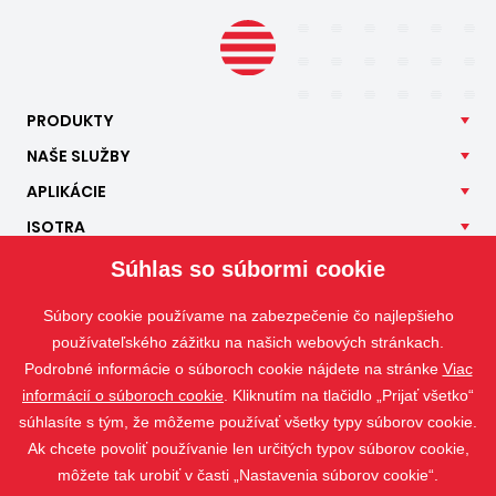
PRODUKTY
NAŠE
SLUŽBY
APLIKÁCIE
ISOTRA
KONTAKT
Súhlas so súbormi cookie
Súbory cookie používame na zabezpečenie čo najlepšieho
používateľského zážitku na našich webových stránkach.
Podrobné informácie o súboroch cookie nájdete na stránke
Viac
informácií o súboroch cookie
. Kliknutím na tlačidlo „Prijať všetko“
súhlasíte s tým, že môžeme používať všetky typy súborov cookie.
Ak chcete povoliť používanie len určitých typov súborov cookie,
môžete tak urobiť v časti „Nastavenia súborov cookie“.