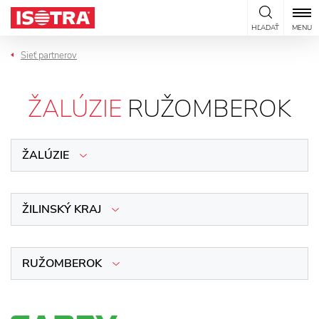
Preskočiť na obsah
HĽADAŤ
MENU
Sieť partnerov
ŽALÚZIE
RUŽOMBEROK
ŽALÚZIE
ŽILINSKÝ KRAJ
RUŽOMBEROK