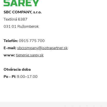
SBC COMPANY, s.r.o.
Textilná 6387
031 01 Ružomberok
Telefón:
0915 775 700
E-mail:
sbccompany@isotrapartner.sk
www:
tienenie.sarey.sk
Otváracia doba
Po - Pi:
9.00–17.00