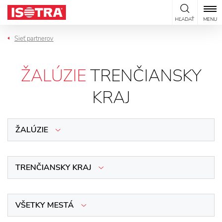
Preskočiť na obsah
HĽADAŤ
MENU
Sieť partnerov
ŽALÚZIE
TRENČIANSKY
KRAJ
ŽALÚZIE
TRENČIANSKY KRAJ
VŠETKY MESTÁ