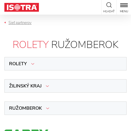
Preskočiť na obsah
HĽADAŤ
MENU
Sieť partnerov
ROLETY
RUŽOMBEROK
ROLETY
ŽILINSKÝ KRAJ
RUŽOMBEROK