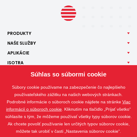
PRODUKTY
NAŠE
SLUŽBY
APLIKÁCIE
ISOTRA
KONTAKT
Súhlas so súbormi cookie
Súbory cookie používame na zabezpečenie čo najlepšieho
používateľského zážitku na našich webových stránkach.
Podrobné informácie o súboroch cookie nájdete na stránke
Viac
informácií o súboroch cookie
. Kliknutím na tlačidlo „Prijať všetko“
súhlasíte s tým, že môžeme používať všetky typy súborov cookie.
Ak chcete povoliť používanie len určitých typov súborov cookie,
môžete tak urobiť v časti „Nastavenia súborov cookie“.