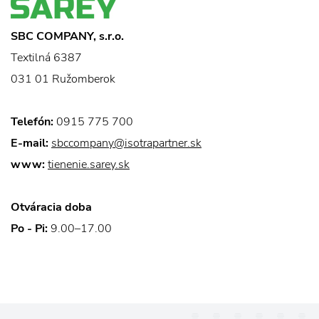
SBC COMPANY, s.r.o.
Textilná 6387
031 01 Ružomberok
Telefón:
0915 775 700
E-mail:
sbccompany@isotrapartner.sk
www:
tienenie.sarey.sk
Otváracia doba
Po - Pi:
9.00–17.00