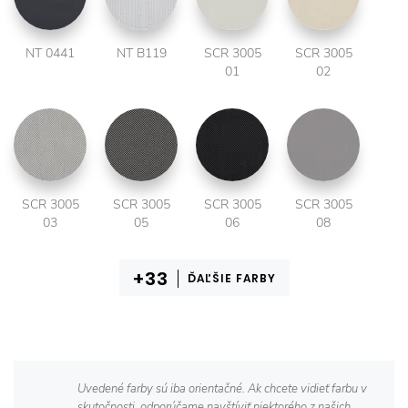
NT 0441
NT B119
SCR 3005
SCR 3005
01
02
SCR 3005
SCR 3005
SCR 3005
SCR 3005
03
05
06
08
ĎAĽŠIE FARBY
Uvedené farby sú iba orientačné. Ak chcete vidieť farbu v
skutočnosti, odporúčame navštíviť niektorého z našich