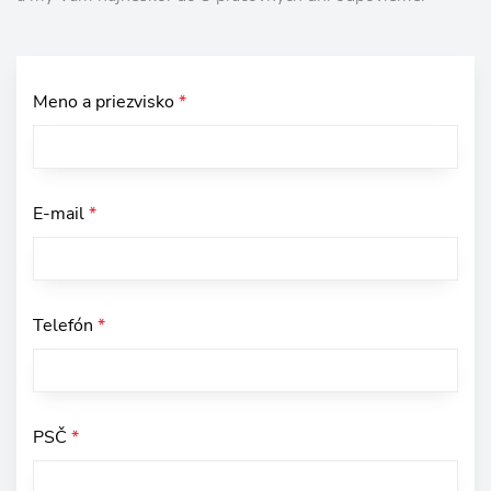
Meno a priezvisko
*
E-mail
*
Telefón
*
PSČ
*