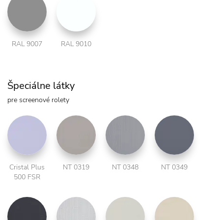
RAL 9007
RAL 9010
Špeciálne látky
pre screenové rolety
Cristal Plus
NT 0319
NT 0348
NT 0349
500 FSR