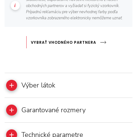
obchodných partnerov a vyžiadať si fyzický vzorkovník.
Prípadnú reklamáciu pre výber nevhodnej farby podľa
vzorkovníka zobrazeného elektronicky nemôžeme uznať.
VYBRAŤ VHODNÉHO PARTNERA
Výber látok
Garantované rozmery
Technické parametre