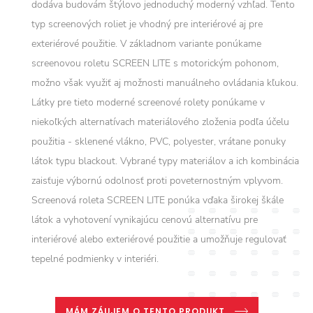
dodáva budovám štýlovo jednoduchý moderný vzhľad. Tento
typ screenových roliet je vhodný pre interiérové aj pre
exteriérové použitie. V základnom variante ponúkame
screenovou roletu SCREEN LITE s motorickým pohonom,
možno však využiť aj možnosti manuálneho ovládania kľukou.
Látky pre tieto moderné screenové rolety ponúkame v
niekoľkých alternatívach materiálového zloženia podľa účelu
použitia - sklenené vlákno, PVC, polyester, vrátane ponuky
látok typu blackout. Vybrané typy materiálov a ich kombinácia
zaisťuje výbornú odolnosť proti poveternostným vplyvom.
Screenová roleta SCREEN LITE ponúka vďaka širokej škále
látok a vyhotovení vynikajúcu cenovú alternatívu pre
interiérové alebo exteriérové použitie a umožňuje regulovať
tepelné podmienky v interiéri.
MÁM ZÁUJEM O TENTO PRODUKT