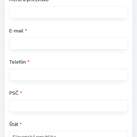
E-mail
*
Telefón
*
PSČ
*
Štát
*