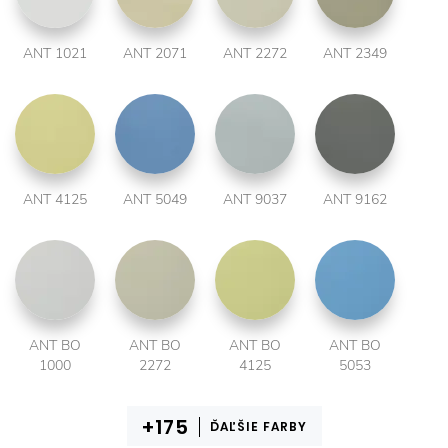
ANT 1021
ANT 2071
ANT 2272
ANT 2349
ANT 4125
ANT 5049
ANT 9037
ANT 9162
ANT BO
ANT BO
ANT BO
ANT BO
1000
2272
4125
5053
ĎAĽŠIE FARBY