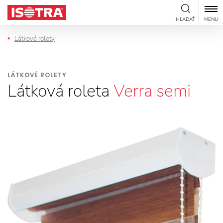
Preskočiť na obsah
HĽADAŤ
MENU
Látkové rolety
LÁTKOVÉ ROLETY
Látková roleta
Verra semi