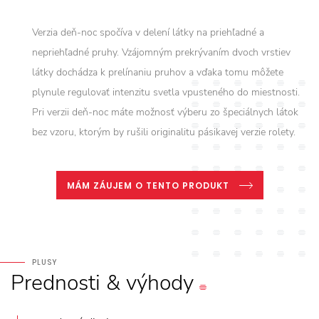
Verzia deň-noc spočíva v delení látky na priehľadné a
nepriehľadné pruhy. Vzájomným prekrývaním dvoch vrstiev
látky dochádza k prelínaniu pruhov a vďaka tomu môžete
plynule regulovať intenzitu svetla vpusteného do miestnosti.
Pri verzii deň-noc máte možnosť výberu zo špeciálnych látok
bez vzoru, ktorým by rušili originalitu pásikavej verzie rolety.
MÁM ZÁUJEM O TENTO PRODUKT
PLUSY
Prednosti
&
výhody