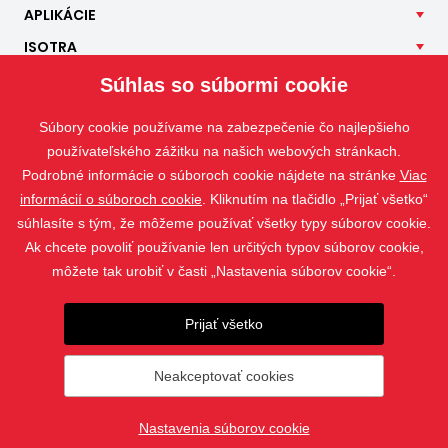
APLIKÁCIE
ISOTRA
KONTAKT
Súhlas so súbormi cookie
Súbory cookie používame na zabezpečenie čo najlepšieho
používateľského zážitku na našich webových stránkach.
Podrobné informácie o súboroch cookie nájdete na stránke
Viac
informácií o súboroch cookie
. Kliknutím na tlačidlo „Prijať všetko“
súhlasíte s tým, že môžeme používať všetky typy súborov cookie.
Ak chcete povoliť používanie len určitých typov súborov cookie,
môžete tak urobiť v časti „Nastavenia súborov cookie“.
Prijať všetko
Fotografie sú chránené autorským právom a ich sťahovanie alebo
použitie bez povolenia je zakázané.
Neakceptovať cookies
© 2019 - 2026 ISOTRA a.s.
Nastavenia súborov cookie
vytvoril
webProgress