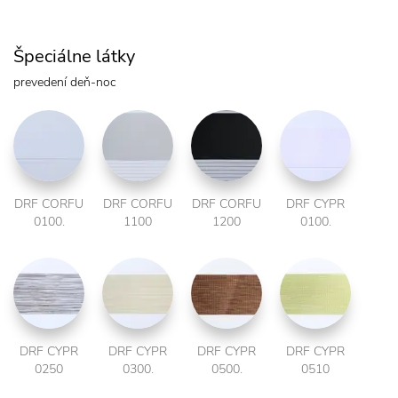
Špeciálne látky
prevedení deň-noc
DRF CORFU
DRF CORFU
DRF CORFU
DRF CYPR
0100.
1100
1200
0100.
DRF CYPR
DRF CYPR
DRF CYPR
DRF CYPR
0250
0300.
0500.
0510