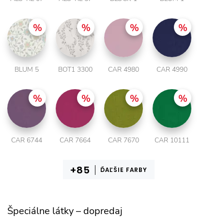
BLUM 5
BOT1 3300
CAR 4980
CAR 4990
CAR 6744
CAR 7664
CAR 7670
CAR 10111
ĎAĽŠIE FARBY
Špeciálne látky – dopredaj