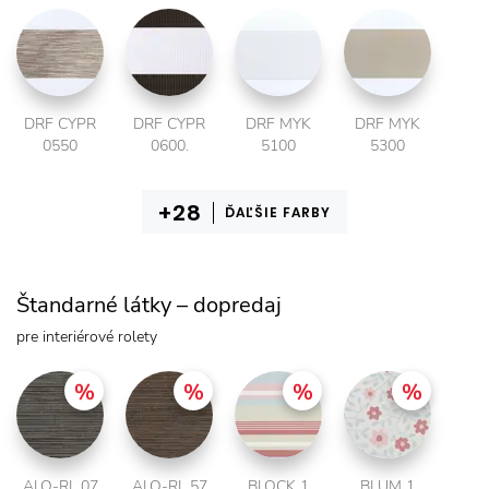
DRF CYPR
DRF CYPR
DRF MYK
DRF MYK
0550
0600.
5100
5300
ĎAĽŠIE FARBY
Štandarné látky – dopredaj
pre interiérové rolety
ALO-RL 07
ALO-RL 57
BLOCK 1
BLUM 1