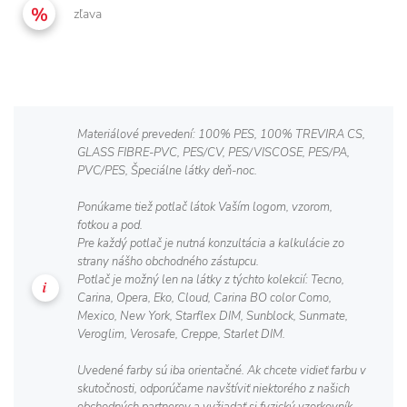
zľava
Materiálové prevedení: 100% PES, 100% TREVIRA CS,
GLASS FIBRE-PVC, PES/CV, PES/VISCOSE, PES/PA,
PVC/PES, Špeciálne látky deň-noc.
Ponúkame tiež potlač látok Vaším logom, vzorom,
fotkou a pod.
Pre každý potlač je nutná konzultácia a kalkulácie zo
strany nášho obchodného zástupcu.
Potlač je možný len na látky z týchto kolekcií: Tecno,
Carina, Opera, Eko, Cloud, Carina BO color Como,
Mexico, New York, Starflex DIM, Sunblock, Sunmate,
Veroglim, Verosafe, Creppe, Starlet DIM.
Uvedené farby sú iba orientačné. Ak chcete vidieť farbu v
skutočnosti, odporúčame navštíviť niektorého z našich
obchodných partnerov a vyžiadať si fyzický vzorkovník.