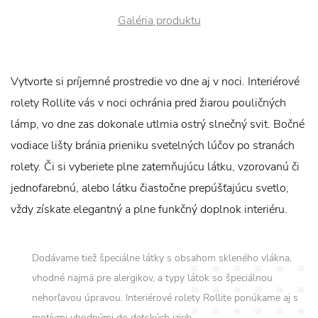
Galéria produktu
Vytvorte si príjemné prostredie vo dne aj v noci. Interiérové
rolety Rollite vás v noci ochránia pred žiarou pouličných
lámp, vo dne zas dokonale utlmia ostrý slnečný svit. Bočné
vodiace lišty bránia prieniku svetelných lúčov po stranách
rolety. Či si vyberiete plne zatemňujúcu látku, vzorovanú či
jednofarebnú, alebo látku čiastočne prepúšťajúcu svetlo,
vždy získate elegantný a plne funkčný doplnok interiéru.
Dodávame tiež špeciálne látky s obsahom skleného vlákna,
vhodné najmä pre alergikov, a typy látok so špeciálnou
nehorľavou úpravou. Interiérové rolety Rollite ponúkame aj s
motívmi vhodnými do detských izieb.