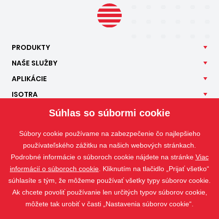
PRODUKTY
NAŠE
SLUŽBY
APLIKÁCIE
ISOTRA
KONTAKT
Súhlas so súbormi cookie
Súbory cookie používame na zabezpečenie čo najlepšieho
používateľského zážitku na našich webových stránkach.
Podrobné informácie o súboroch cookie nájdete na stránke
Viac
informácií o súboroch cookie
. Kliknutím na tlačidlo „Prijať všetko“
súhlasíte s tým, že môžeme používať všetky typy súborov cookie.
Ak chcete povoliť používanie len určitých typov súborov cookie,
môžete tak urobiť v časti „Nastavenia súborov cookie“.