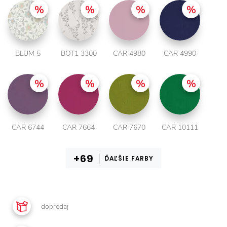
BLUM 5
BOT1 3300
CAR 4980
CAR 4990
CAR 6744
CAR 7664
CAR 7670
CAR 10111
ĎAĽŠIE FARBY
dopredaj