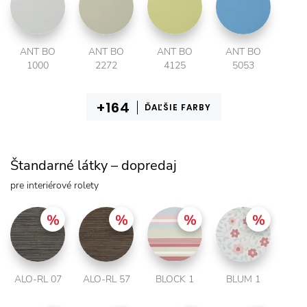
ANT BO
ANT BO
ANT BO
ANT BO
1000
2272
4125
5053
ĎAĽŠIE FARBY
Štandarné látky – dopredaj
pre interiérové rolety
ALO-RL 07
ALO-RL 57
BLOCK 1
BLUM 1