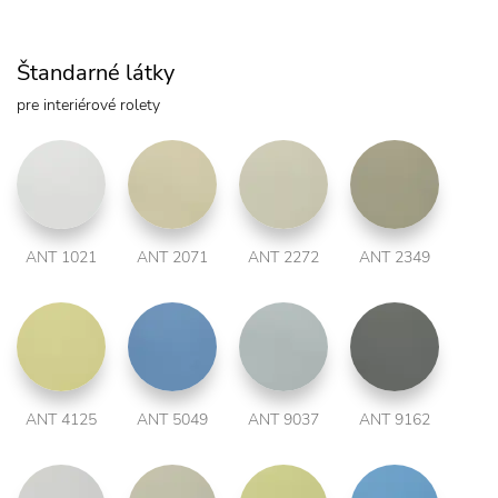
Štandarné látky
pre interiérové rolety
ANT 1021
ANT 2071
ANT 2272
ANT 2349
ANT 4125
ANT 5049
ANT 9037
ANT 9162