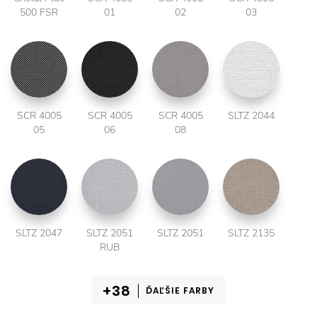
500 FSR
01
02
03
SCR 4005
SCR 4005
SCR 4005
SLTZ 2044
05
06
08
SLTZ 2047
SLTZ 2051
SLTZ 2051
SLTZ 2135
RUB
ĎAĽŠIE FARBY