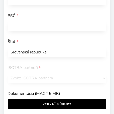
PSČ
*
Štát
*
ISOTRA partneři
*
Dokumentácia (MAX 25 MB)
VYBRAŤ SÚBORY