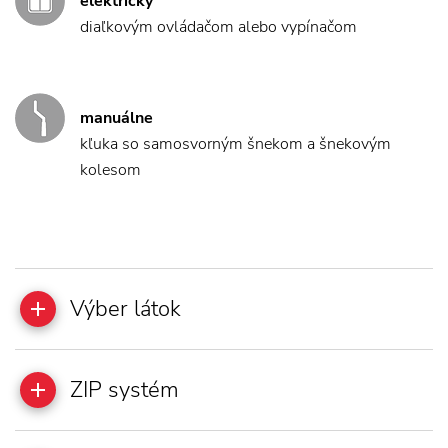
elektricky
diaľkovým ovládačom alebo vypínačom
manuálne
kľuka so samosvorným šnekom a šnekovým
kolesom
Výber látok
ZIP systém