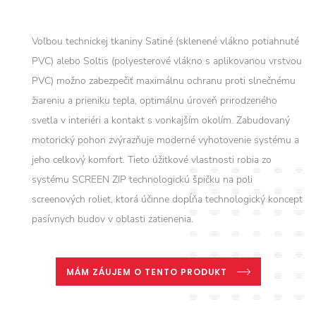
Voľbou technickej tkaniny Satiné (sklenené vlákno potiahnuté
PVC) alebo Soltis (polyesterové vlákno s aplikovanou vrstvou
PVC) možno zabezpečiť maximálnu ochranu proti slnečnému
žiareniu a prieniku tepla, optimálnu úroveň prirodzeného
svetla v interiéri a kontakt s vonkajším okolím. Zabudovaný
motorický pohon zvýrazňuje moderné vyhotovenie systému a
jeho celkový komfort. Tieto úžitkové vlastnosti robia zo
systému SCREEN ZIP technologickú špičku na poli
screenových roliet, ktorá účinne dopĺňa technologický koncept
pasívnych budov v oblasti zatienenia.
MÁM ZÁUJEM O TENTO PRODUKT