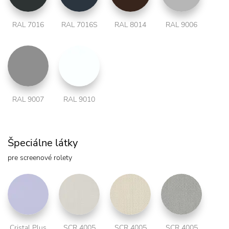
RAL 7016
RAL 7016S
RAL 8014
RAL 9006
RAL 9007
RAL 9010
Špeciálne látky
pre screenové rolety
Cristal Plus
SCR 4005
SCR 4005
SCR 4005