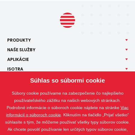
PRODUKTY
NAŠE
SLUŽBY
APLIKÁCIE
ISOTRA
KONTAKT
Súhlas so súbormi cookie
Súbory cookie používame na zabezpečenie čo najlepšieho
používateľského zážitku na našich webových stránkach.
Podrobné informácie o súboroch cookie nájdete na stránke
Viac
informácií o súboroch cookie
. Kliknutím na tlačidlo „Prijať všetko“
súhlasíte s tým, že môžeme používať všetky typy súborov cookie.
Ak chcete povoliť používanie len určitých typov súborov cookie,