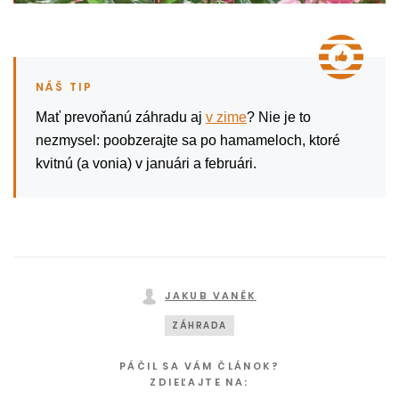
Mať prevoňanú záhradu aj
v zime
? Nie je to
nezmysel: poobzerajte sa po hamameloch, ktoré
kvitnú (a vonia) v januári a februári.
JAKUB VANĚK
ZÁHRADA
PÁČIL SA VÁM ČLÁNOK?
ZDIEĽAJTE NA: