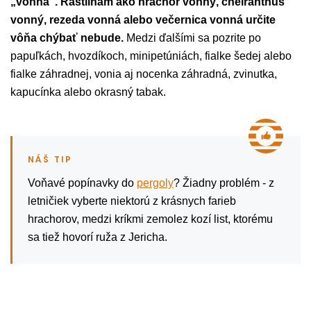
„vonná“. Rastlinám ako hrachor vonný, cheiranthus
vonný, rezeda vonná alebo večernica vonná určite
vôňa chýbať nebude.
Medzi ďalšími sa pozrite po
papuľkách, hvozdíkoch, minipetúniách, fialke šedej alebo
fialke záhradnej, vonia aj nocenka záhradná, zvinutka,
kapucínka alebo okrasný tabak.
Voňavé popínavky do
pergoly
? Žiadny problém - z
letničiek vyberte niektorú z krásnych farieb
hrachorov, medzi kríkmi zemolez kozí list, ktorému
sa tiež hovorí ruža z Jericha.