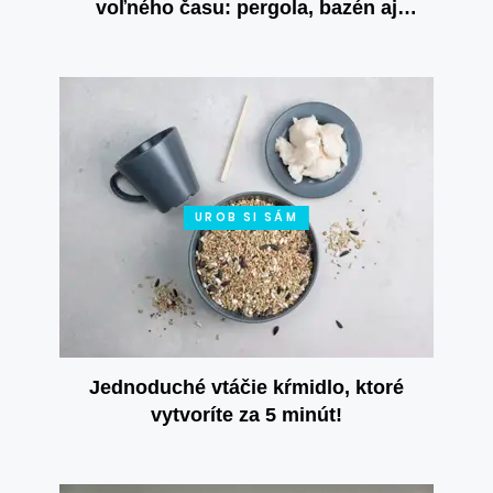
voľného času: pergola, bazén aj
vlastné výpestky
UROB SI SÁM
Jednoduché vtáčie kŕmidlo, ktoré
vytvoríte za 5 minút!