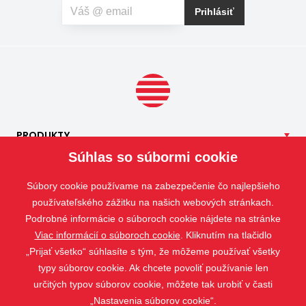
vás okrem hmyzu trápia aj peľové alergie, môžete zvoliť
Prihlásiť
špeciálnu sieť proti peľu, ktorá pomáha obmedziť
množstvo peľových častíc prenikajúcich do interiéru.
PRODUKTY
Súhlas so súbormi cookie
NAŠE
SLUŽBY
APLIKÁCIE
Súbory cookie používame na zabezpečenie čo najlepšieho
ISOTRA
používateľského zážitku na našich webových stránkach.
Podrobné informácie o súboroch cookie nájdete na stránke
KONTAKT
Viac informácií o súboroch cookie
. Kliknutím na tlačidlo
„Prijať všetko“ súhlasíte s tým, že môžeme používať všetky
typy súborov cookie. Ak chcete povoliť používanie len
určitých typov súborov cookie, môžete tak urobiť v časti
„Nastavenia súborov cookie“.