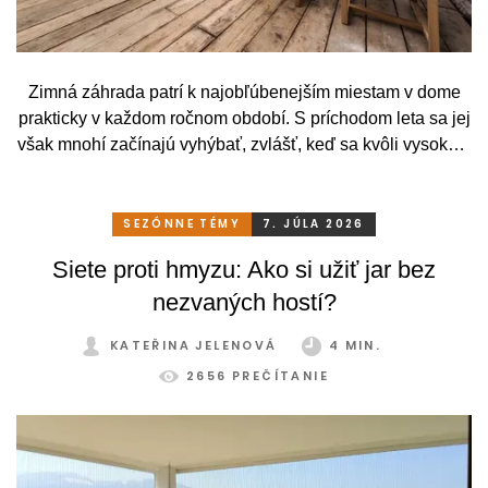
Zimná záhrada patrí k najobľúbenejším miestam v dome
prakticky v každom ročnom období. S príchodom leta sa jej
však mnohí začínajú vyhýbať, zvlášť, keď sa kvôli vysokým
teplotám premenia skôr na vyhriaty skleník než na
príjemné miesto na odpočinok. To je však škoda. Pritom
stačí relatívne málo. So správnym, praktickým a šikovným
SEZÓNNE TÉMY
7. JÚLA 2026
zatienením si svoju zimnú záhradu môžete užívať
Siete proti hmyzu: Ako si užiť jar bez
pohodlne a bez obmedzení po celý rok.
nezvaných hostí?
KATEŘINA JELENOVÁ
4 MIN.
2656 PREČÍTANIE