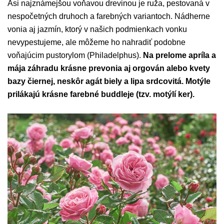
Asi najznámejšou voňavou drevinou je ruža, pestovaná v
nespočetných druhoch a farebných variantoch. Nádherne
vonia aj jazmín, ktorý v našich podmienkach vonku
nevypestujeme, ale môžeme ho nahradiť podobne
voňajúcim pustorylom (Philadelphus).
Na prelome apríla a
mája záhradu krásne prevonia aj orgován alebo kvety
bazy čiernej, neskôr agát biely a lipa srdcovitá. Motýle
prilákajú krásne farebné buddleje (tzv. motýlí ker).