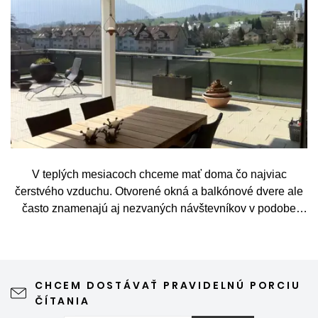
V teplých mesiacoch chceme mať doma čo najviac
čerstvého vzduchu. Otvorené okná a balkónové dvere ale
často znamenajú aj nezvaných návštevníkov v podobe
komárov, múch, ôs alebo drobného hmyzu. Sieť proti
hmyzu predstavuje jednoduché a elegantné riešenie,
vďaka ktorému môžete vetrať bez obáv a užívať si jar aj
leto naplno. Kvalitná sieťka na hmyz zároveň nijako neruší
CHCEM DOSTÁVAŤ PRAVIDELNÚ PORCIU
výhľad z okna ani vzhľad domu, vyžaduje len minimálnu
ČÍTANIA
údržbu a môže prispieť aj k pokojnejšiemu spánku. Pokiaľ