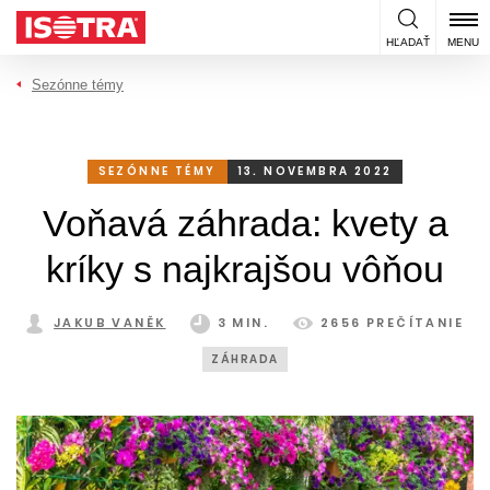
Preskočiť na obsah
HĽADAŤ
MENU
Sezónne témy
SEZÓNNE TÉMY
13. NOVEMBRA 2022
Voňavá záhrada: kvety a
kríky s najkrajšou vôňou
JAKUB VANĚK
3 MIN.
2656 PREČÍTANIE
ZÁHRADA