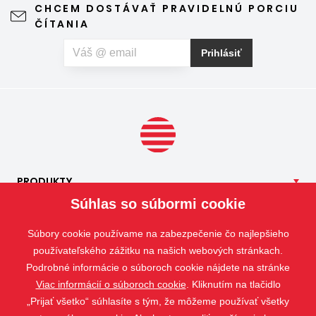
CHCEM DOSTÁVAŤ PRAVIDELNÚ PORCIU
výhľad z okna ani vzhľad domu, vyžaduje len minimálnu
ČÍTANIA
údržbu a môže prispieť aj k pokojnejšiemu spánku. Pokiaľ
vás okrem hmyzu trápia aj peľové alergie, môžete zvoliť
Prihlásiť
špeciálnu sieť proti peľu, ktorá pomáha obmedziť
množstvo peľových častíc prenikajúcich do interiéru.
PRODUKTY
Súhlas so súbormi cookie
NAŠE
SLUŽBY
APLIKÁCIE
Súbory cookie používame na zabezpečenie čo najlepšieho
ISOTRA
používateľského zážitku na našich webových stránkach.
Podrobné informácie o súboroch cookie nájdete na stránke
KONTAKT
Viac informácií o súboroch cookie
. Kliknutím na tlačidlo
„Prijať všetko“ súhlasíte s tým, že môžeme používať všetky