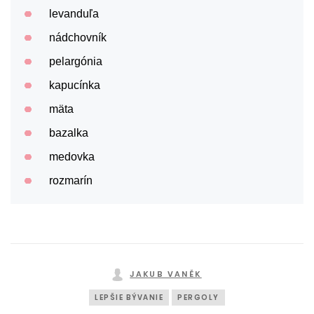
levanduľa
nádchovník
pelargónia
kapucínka
mäta
bazalka
medovka
rozmarín
JAKUB VANĚK
LEPŠIE BÝVANIE
PERGOLY