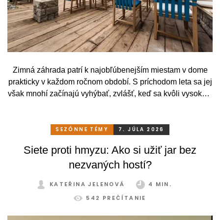
Zimná záhrada patrí k najobľúbenejším miestam v dome
prakticky v každom ročnom období. S príchodom leta sa jej
však mnohí začínajú vyhýbať, zvlášť, keď sa kvôli vysokým
teplotám premenia skôr na vyhriaty skleník než na
príjemné miesto na odpočinok. To je však škoda. Pritom
stačí relatívne málo. So správnym, praktickým a šikovným
SEZÓNNE TÉMY
7. JÚLA 2026
zatienením si svoju zimnú záhradu môžete užívať
Siete proti hmyzu: Ako si užiť jar bez
pohodlne a bez obmedzení po celý rok.
nezvaných hostí?
KATEŘINA JELENOVÁ
4 MIN.
542 PREČÍTANIE