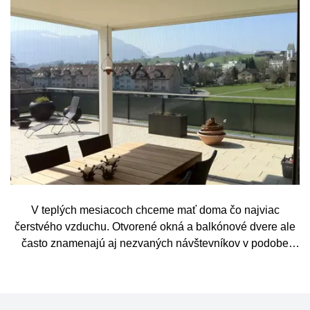
V teplých mesiacoch chceme mať doma čo najviac
čerstvého vzduchu. Otvorené okná a balkónové dvere ale
často znamenajú aj nezvaných návštevníkov v podobe
komárov, múch, ôs alebo drobného hmyzu. Sieť proti
hmyzu predstavuje jednoduché a elegantné riešenie,
vďaka ktorému môžete vetrať bez obáv a užívať si jar aj
leto naplno. Kvalitná sieťka na hmyz zároveň nijako neruší