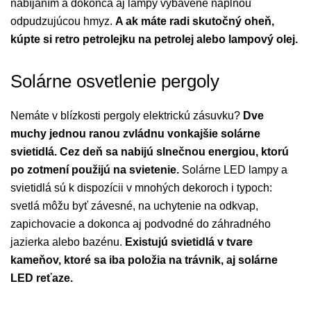
nabíjaním a dokonca aj lampy vybavené náplňou
odpudzujúcou hmyz.
A ak máte radi skutočný oheň,
kúpte si retro petrolejku na petrolej alebo lampový olej.
Solárne osvetlenie pergoly
Nemáte v blízkosti pergoly elektrickú zásuvku?
Dve
muchy jednou ranou zvládnu vonkajšie solárne
svietidlá. Cez deň sa nabijú slnečnou energiou, ktorú
po zotmení použijú na svietenie.
Solárne LED lampy a
svietidlá sú k dispozícii v mnohých dekoroch i typoch:
svetlá môžu byť závesné, na uchytenie na odkvap,
zapichovacie a dokonca aj podvodné do záhradného
jazierka alebo bazénu.
Existujú svietidlá v tvare
kameňov, ktoré sa iba položia na trávnik, aj solárne
LED reťaze.