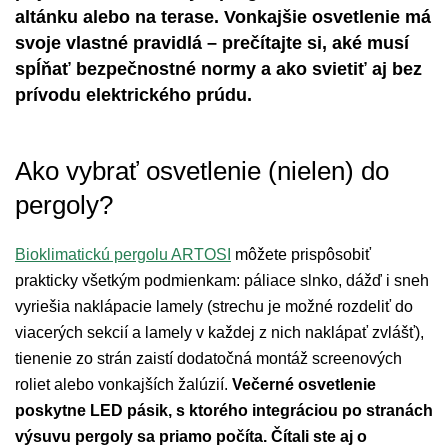
altánku alebo na terase. Vonkajšie osvetlenie má
svoje vlastné pravidlá – prečítajte si, aké musí
spĺňať bezpečnostné normy a ako svietiť aj bez
prívodu elektrického prúdu.
Ako vybrať osvetlenie (nielen) do
pergoly?
Bioklimatickú pergolu ARTOSI
môžete prispôsobiť
prakticky všetkým podmienkam: páliace slnko, dážď i sneh
vyriešia naklápacie lamely (strechu je možné rozdeliť do
viacerých sekcií a lamely v každej z nich naklápať zvlášť),
tienenie zo strán zaistí dodatočná montáž screenových
roliet alebo vonkajších žalúzií.
Večerné osvetlenie
poskytne LED pásik, s ktorého integráciou po stranách
výsuvu pergoly sa priamo počíta. Čítali ste aj o