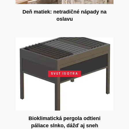
Deň matiek: netradičné nápady na
oslavu
SVET ISOTRA
Bioklimatická pergola odtieni
páliace slnko, dážď aj sneh