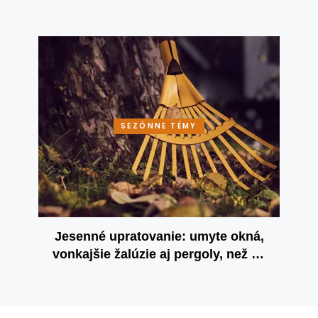
SEZÓNNE TÉMY
Jesenné upratovanie: umyte okná,
vonkajšie žalúzie aj pergoly, než sa
ochladí