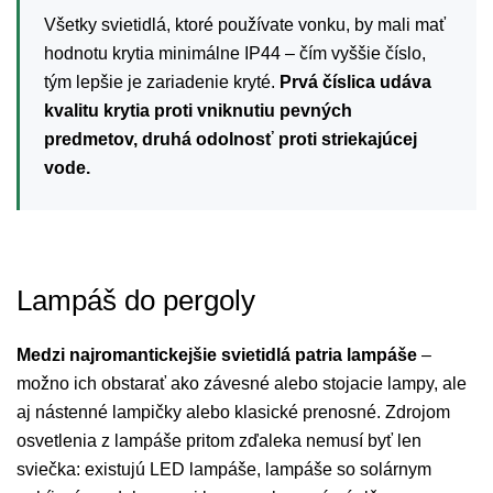
Všetky svietidlá, ktoré používate vonku, by mali mať
hodnotu krytia minimálne IP44 – čím vyššie číslo,
tým lepšie je zariadenie kryté.
Prvá číslica udáva
kvalitu krytia proti vniknutiu pevných
predmetov, druhá odolnosť proti striekajúcej
vode.
Lampáš do pergoly
Medzi najromantickejšie svietidlá patria lampáše
–
možno ich obstarať ako závesné alebo stojacie lampy, ale
aj nástenné lampičky alebo klasické prenosné. Zdrojom
osvetlenia z lampáše pritom zďaleka nemusí byť len
sviečka: existujú LED lampáše, lampáše so solárnym