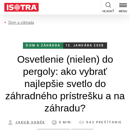
Preskočiť na obsah
HĽADAŤ
MENU
Dom a záhrada
DOM A ZÁHRADA
12. JANUÁRA 2026
Osvetlenie (nielen) do
pergoly: ako vybrať
najlepšie svetlo do
záhradného prístrešku a na
záhradu?
JAKUB VANĚK
5 MIN.
542 PREČÍTANIE