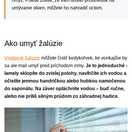
hmyz. Pokiaľ zistíte, že vám došiel prostriedok na
umývanie okien, môžete ho nahradiť octom.
Ako umyť žalúzie
Vnútorné žalúzie
môžete čistiť kedykoľvek, tie vonkajšie by
sa ale mali umyť pred príchodom zimy.
Je to jednoduché -
lamely sklopíte do zvislej polohy, navlhčíte ich vodou a
očistíte jemnou handričkou alebo hubkou namočenou
do saponátu. Na záver opláchnite vodou – buď ručne,
alebo nie príliš silným prúdom zo záhradnej hadice.