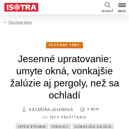
Preskočiť na obsah
HĽADAŤ
MENU
Sezónne témy
SEZÓNNE TÉMY
Jesenné upratovanie:
umyte okná, vonkajšie
žalúzie aj pergoly, než sa
ochladí
KATEŘINA JELENOVÁ
3 MIN.
1870 PREČÍTANIE
LEPŠIE BÝVANIE
PERGOLY
VONKAJŠIE ŽALÚZIE