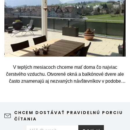
V teplých mesiacoch chceme mať doma čo najviac
čerstvého vzduchu. Otvorené okná a balkónové dvere ale
často znamenajú aj nezvaných návštevníkov v podobe
komárov, múch, ôs alebo drobného hmyzu. Sieť proti
hmyzu predstavuje jednoduché a elegantné riešenie,
vďaka ktorému môžete vetrať bez obáv a užívať si jar aj
leto naplno. Kvalitná sieťka na hmyz zároveň nijako neruší
CHCEM DOSTÁVAŤ PRAVIDELNÚ PORCIU
výhľad z okna ani vzhľad domu, vyžaduje len minimálnu
ČÍTANIA
údržbu a môže prispieť aj k pokojnejšiemu spánku. Pokiaľ
vás okrem hmyzu trápia aj peľové alergie, môžete zvoliť