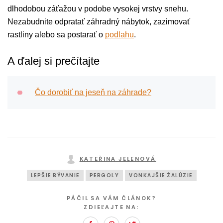
dlhodobou záťažou v podobe vysokej vrstvy snehu.
Nezabudnite odpratať záhradný nábytok, zazimovať
rastliny alebo sa postarať o
podlahu
.
A ďalej si prečítajte
Čo dorobiť na jeseň na záhrade?
KATEŘINA JELENOVÁ
LEPŠIE BÝVANIE
PERGOLY
VONKAJŠIE ŽALÚZIE
PÁČIL SA VÁM ČLÁNOK?
ZDIEĽAJTE NA: