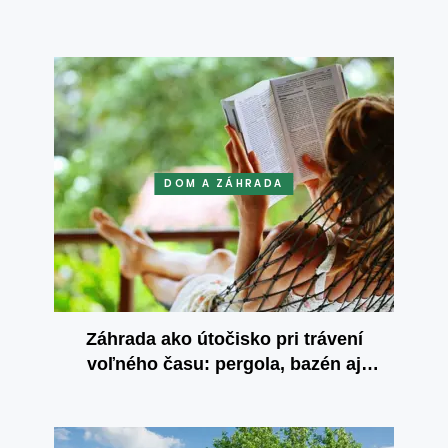
DOM A ZÁHRADA
Záhrada ako útočisko pri trávení
voľného času: pergola, bazén aj
vlastné výpestky