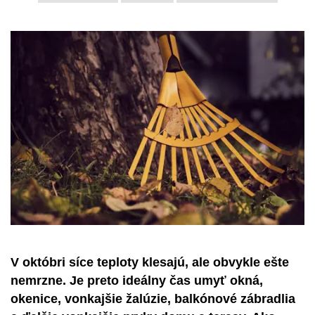
V októbri síce teploty klesajú, ale obvykle ešte
nemrzne. Je preto ideálny čas umyť okná,
okenice, vonkajšie žalúzie, balkónové zábradlia