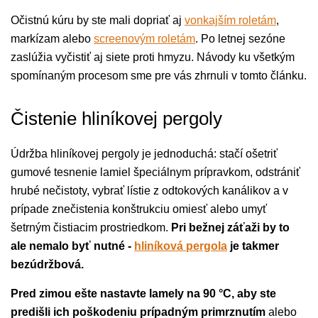
Očistnú kúru by ste mali dopriať aj
vonkajším roletám
,
markízam alebo
screenovým roletám
. Po letnej sezóne
zaslúžia vyčistiť aj siete proti hmyzu. Návody ku všetkým
spomínaným procesom sme pre vás zhrnuli v tomto článku.
Čistenie hliníkovej pergoly
Údržba hliníkovej pergoly je jednoduchá: stačí ošetriť
gumové tesnenie lamiel špeciálnym prípravkom, odstrániť
hrubé nečistoty, vybrať lístie z odtokových kanálikov a v
prípade znečistenia konštrukciu omiesť alebo umyť
šetrným čistiacim prostriedkom.
Pri bežnej záťaži by to
ale nemalo byť nutné -
hliníková pergola
je takmer
bezúdržbová.
Pred zimou ešte nastavte lamely na 90 °C, aby ste
predišli ich poškodeniu prípadným primrznutím
alebo