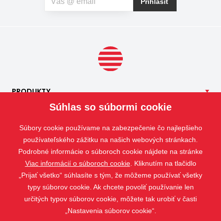
Prihlásiť
špeciálnu sieť proti peľu, ktorá pomáha obmedziť
množstvo peľových častíc prenikajúcich do interiéru.
PRODUKTY
Súhlas so súbormi cookie
NAŠE
SLUŽBY
APLIKÁCIE
Súbory cookie používame na zabezpečenie čo najlepšieho
ISOTRA
používateľského zážitku na našich webových stránkach.
Podrobné informácie o súboroch cookie nájdete na stránke
KONTAKT
Viac informácií o súboroch cookie
. Kliknutím na tlačidlo
„Prijať všetko“ súhlasíte s tým, že môžeme používať všetky
typy súborov cookie. Ak chcete povoliť používanie len
určitých typov súborov cookie, môžete tak urobiť v časti
„Nastavenia súborov cookie“.