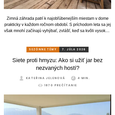
Zimná záhrada patrí k najobľúbenejším miestam v dome
prakticky v každom ročnom období. S príchodom leta sa jej
však mnohí začínajú vyhýbať, zvlášť, keď sa kvôli vysokým
teplotám premenia skôr na vyhriaty skleník než na
príjemné miesto na odpočinok. To je však škoda. Pritom
stačí relatívne málo. So správnym, praktickým a šikovným
SEZÓNNE TÉMY
7. JÚLA 2026
zatienením si svoju zimnú záhradu môžete užívať
Siete proti hmyzu: Ako si užiť jar bez
pohodlne a bez obmedzení po celý rok.
nezvaných hostí?
KATEŘINA JELENOVÁ
4 MIN.
1870 PREČÍTANIE