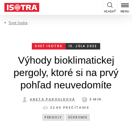
Preskočiť na obsah
HĽADAŤ
MENU
Svet Isotra
SVET ISOTRA
13. JÚLA 2022
Výhody bioklimatickej
pergoly, ktoré si na prvý
pohľad neuvedomíte
ANETA PAROULKOVÁ
3 MIN.
2240 PREČÍTANIE
PERGOLY
SÚKROMIE