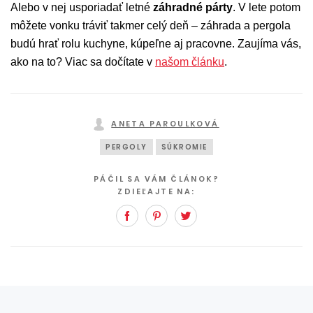
Alebo v nej usporiadať letné
záhradné párty
. V lete potom
môžete vonku tráviť takmer celý deň – záhrada a pergola
budú hrať rolu kuchyne, kúpeľne aj pracovne. Zaujíma vás,
ako na to? Viac sa dočítate v
našom článku
.
ANETA PAROULKOVÁ
PERGOLY
SÚKROMIE
PÁČIL SA VÁM ČLÁNOK?
ZDIEĽAJTE NA:
Facebook
Pinterest
Twitter