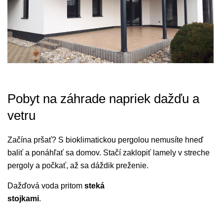
Pobyt na záhrade napriek dažďu a
vetru
Začína pršať? S bioklimatickou pergolou nemusíte hneď
baliť a ponáhľať sa domov. Stačí zaklopiť lamely v streche
pergoly a počkať, až sa dáždik preženie.
Dažďová voda pritom
steká
stojkami