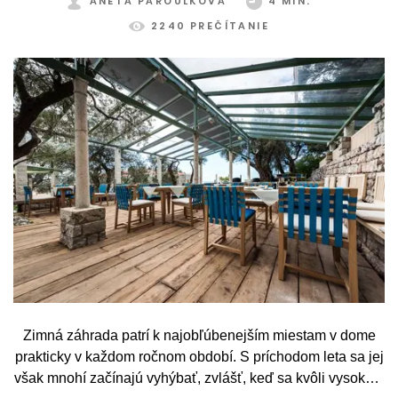
ANETA PAROULKOVÁ
4 MIN.
2240 PREČÍTANIE
Zimná záhrada patrí k najobľúbenejším miestam v dome
prakticky v každom ročnom období. S príchodom leta sa jej
však mnohí začínajú vyhýbať, zvlášť, keď sa kvôli vysokým