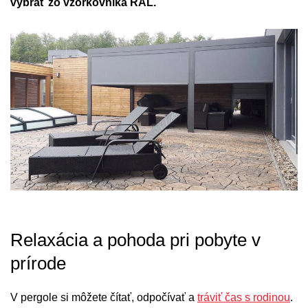
vybrať zo vzorkovníka RAL.
Relaxácia a pohoda pri pobyte v
prírode
V pergole si môžete čítať, odpočívať a
tráviť čas s rodinou
.