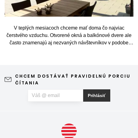
V teplých mesiacoch chceme mať doma čo najviac
čerstvého vzduchu. Otvorené okná a balkónové dvere ale
často znamenajú aj nezvaných návštevníkov v podobe
komárov, múch, ôs alebo drobného hmyzu. Sieť proti
hmyzu predstavuje jednoduché a elegantné riešenie,
vďaka ktorému môžete vetrať bez obáv a užívať si jar aj
leto naplno. Kvalitná sieťka na hmyz zároveň nijako neruší
CHCEM DOSTÁVAŤ PRAVIDELNÚ PORCIU
výhľad z okna ani vzhľad domu, vyžaduje len minimálnu
ČÍTANIA
údržbu a môže prispieť aj k pokojnejšiemu spánku. Pokiaľ
vás okrem hmyzu trápia aj peľové alergie, môžete zvoliť
Prihlásiť
špeciálnu sieť proti peľu, ktorá pomáha obmedziť
množstvo peľových častíc prenikajúcich do interiéru.