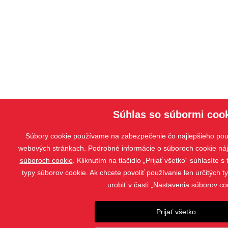
Súhlas so súbormi coo
Súbory cookie používame na zabezpečenie čo najlepšieho použ
webových stránkach. Podrobné informácie o súboroch cookie ná
súboroch cookie
. Kliknutím na tlačidlo „Prijať všetko“ súhlasíte
typy súborov cookie. Ak chcete povoliť používanie len určitých 
urobiť v časti „Nastavenia súborov co
Prijať všetko