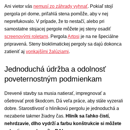
Ani vietor vás
nemusí zo záhrady vyhnať
. Pokiaľ stojí
pergola pri dome, priľahlá stena pomôže, aby v nej
neprefukovalo. V prípade, že to nestačí, alebo pri
samostatne stojacej pergole môžete jej steny osadiť
screenovými roletami
. Pergola
Artosi
je na ne špeciálne
pripravená. Steny bioklimatickej pergoly sa dajú dokonca
zatieniť aj
vonkajšími žalúziami
.
Jednoduchá údržba a odolnosť
poveternostným podmienkam
Drevené stavby sa musia natierať, impregnovať a
ošetrovať proti škodcom. Dá veľa práce, aby stále vyzerali
dobre. Starostlivosť o hliníkovú pergolu
je jednoduchá a
nezaberie takmer žiadny čas.
Hliník sa ľahko čistí,
nehrdzavie, dlho vydrží a farbu konštrukcie si môžete