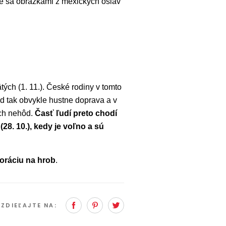
jte sa obrázkami z mexických osláv
ých (1. 11.). České rodiny v tomto
nd tak obvykle hustne doprava a v
ých nehôd.
Časť ľudí preto chodí
8. 10.), kedy je voľno a sú
oráciu na hrob
.
Facebook
Pinterest
Twitter
?
ZDIEĽAJTE NA: