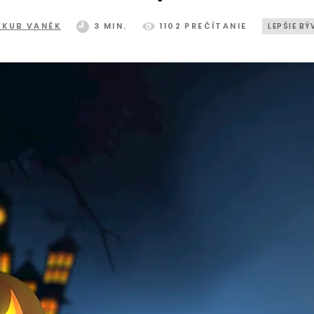
AKUB VANĚK
3 MIN.
1102 PREČÍTANIE
LEPŠIE BÝ