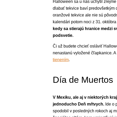
Halloween sa u nás uchytil zrejme
dlabať tekvice baví predovšetkým 
oranžové tekvice ale nie sú pôvod
kalendári potom noci z 31. októbr
kedy sa stierajú hranice medzi s
podsvetie.
Či už budete chcieť osláviť Hallo
nenastanú vyložené čľapkanice. A 
tienením
.
Día de Muertos
V Mexiku, ale aj v niektorých k
jednoducho Deň mŕtvych.
Ide o 
spodobil v posledných rokoch aj m