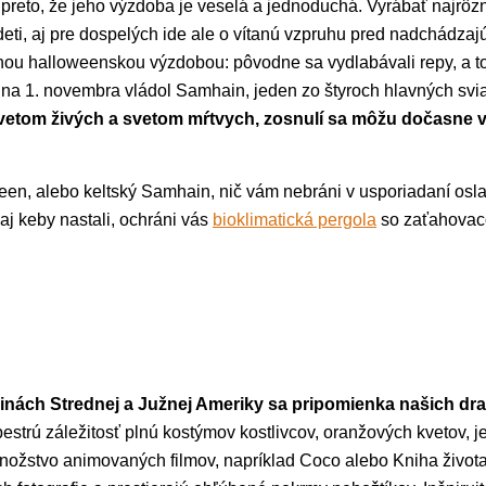
 preto, že jeho výzdoba je veselá a jednoduchá. Vyrábať najrôz
deti, aj pre dospelých ide ale o vítanú vzpruhu pred nadchádza
nou halloweenskou výzdobou: pôvodne sa vydlabávali repy, a to
a na 1. novembra vládol Samhain, jeden zo štyroch hlavných svi
vetom živých a svetom mŕtvych, zosnulí sa môžu dočasne vrá
ween, alebo keltský Samhain, nič vám nebráni v usporiadaní osl
aj keby nastali, ochráni vás
bioklimatická pergola
so zaťahovac
rajinách Strednej a Južnej Ameriky sa pripomienka našich d
pestrú záležitosť plnú kostýmov kostlivcov, oranžových kvetov, j
nožstvo animovaných filmov, napríklad Coco alebo Kniha život