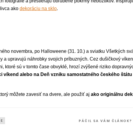
ch fotografie a prestierajú obľúbené pokrmy nebožtíkov. Inšpiru
tlivca ako
dekoráciu na sklo
.
hého novembra, po Halloweene (31. 10.) a sviatku Všetkých svät
ny a upravujú náhrobky svojich príbuzných. Cez dušičkový víke
, ktoré sú v tomto čase obvyklé, hrozí zvýšené riziko dopravn
ci víkend alebo na Deň vzniku samostatného českého štátu (2
ktorý môžete zavesiť na dvere, ale použiť aj
ako originálnu dek
IE
PÁČIL SA VÁM ČLÁNOK