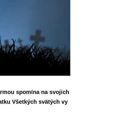
ormou spomína na svojich
iatku Všetkých svätých vy