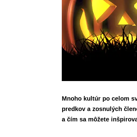
Mnoho kultúr po celom s
predkov a zosnulých členo
a čím sa môžete inšpirov