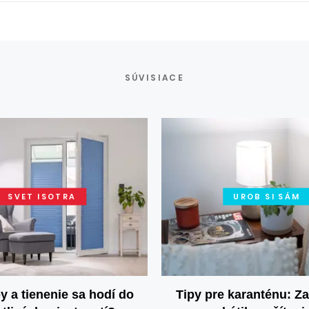
SÚVISIACE
SVET ISOTRA
UROB SI SÁM
y a tienenie sa hodí do
Tipy pre karanténu: Za