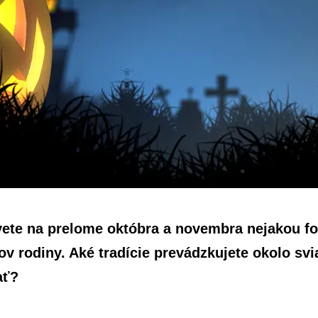
vete na prelome októbra a novembra nejakou f
v rodiny. Aké tradície prevádzkujete okolo sv
ať?