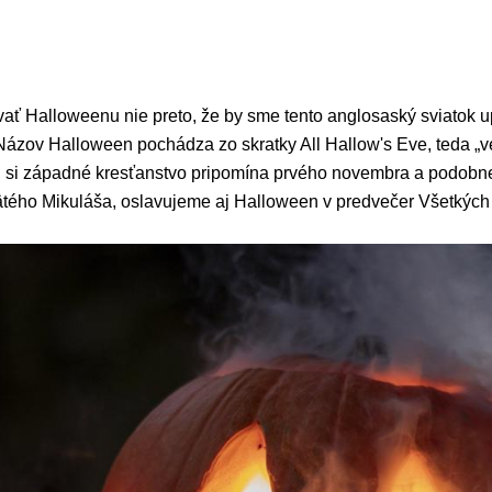
 Halloweenu nie preto, že by sme tento anglosaský sviatok upr
. Názov Halloween pochádza zo skratky All Hallow's Eve, teda „
h si západné kresťanstvo pripomína prvého novembra a podobne
ätého Mikuláša, oslavujeme aj Halloween v predvečer Všetkých