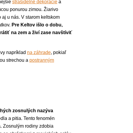
nejšie
strašidelné dekorácie
a
júcou ponurou zimou. Žiarivo
 aj u nás. V starom keltskom
atkov.
Pre Keltov išlo o dobu,
tiť na zem a živí zase navštíviť
avy napríklad
na záhrade
, pokiaľ
ou strechou a
postranným
rahých zosnulých nazýva
edla a pitia. Tento fenomén
a. Zosnulým rodiny zdobia