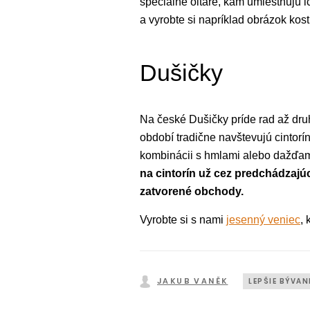
špeciálne oltáre, kam umiestňujú i
a vyrobte si napríklad obrázok kos
Dušičky
Na české Dušičky príde rad až dru
období tradične navštevujú cintorí
kombinácii s hmlami alebo dažďami
na cintorín už cez predchádzajú
zatvorené obchody.
Vyrobte si s nami
jesenný veniec
, 
JAKUB VANĚK
LEPŠIE BÝVAN