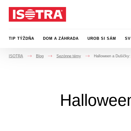
Preskočiť na obsah
TIP TÝŽDŇA
DOM A ZÁHRADA
UROB SI SÁM
SV
ISOTRA
Blog
Sezónne témy
Halloween a Dušičky: 
->
->
->
Halloween