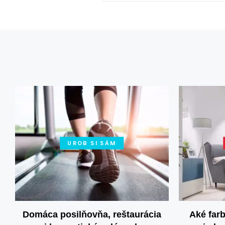
UROB SI SÁM
Domáca posilňovňa, reštaurácia
Aké farb