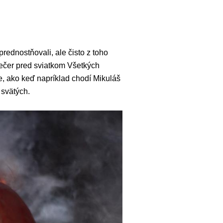
ednostňovali, ale čisto z toho
večer pred sviatkom Všetkých
, ako keď napríklad chodí Mikuláš
 svätých.