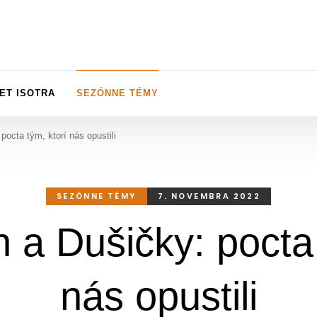
ET ISOTRA
SEZÓNNE TÉMY
pocta tým, ktorí nás opustili
SEZÓNNE TÉMY
7. NOVEMBRA 2022
 a Dušičky: pocta 
nás opustili