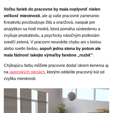
Voľbu farieb do pracovne by mala ovplyvniť nielen
veľkosť miestnosti
, ale aj vaše pracovné zameranie.
Kreativitu povzbudzuje žltá a oranžová, naopak pre
analytikov sa hodí modrá, ktorá pomáha sústredeniu a
zvyšuje produktivitu, a psychicky náročným profesiám
svedčí zelená. V pracovni neurobíte chybu ani s bielou
alebo svetlo šedou,
aspoň jedna stena by potom ale
mala fádnosť takejto výmaľby farebne „rozbiť“
.
Chýbajúcu farbu môžete pracovne dodať okrem tienenia aj
na
japonských stenách
, ktorými oddelíte pracovný kút od
zvyšku miestnosti.