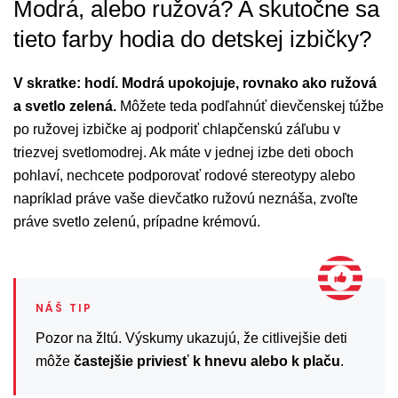
Modrá, alebo ružová? A skutočne sa
tieto farby hodia do detskej izbičky?
V skratke: hodí. Modrá upokojuje, rovnako ako ružová
a svetlo zelená.
Môžete teda podľahnúť dievčenskej túžbe
po ružovej izbičke aj podporiť chlapčenskú záľubu v
triezvej svetlomodrej. Ak máte v jednej izbe deti oboch
pohlaví, nechcete podporovať rodové stereotypy alebo
napríklad práve vaše dievčatko ružovú neznáša, zvoľte
práve svetlo zelenú, prípadne krémovú.
Pozor na žltú. Výskumy ukazujú, že citlivejšie deti
môže
častejšie priviesť k hnevu alebo k plaču
.