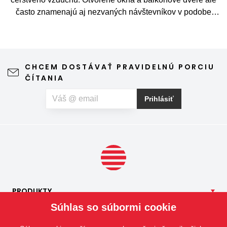
často znamenajú aj nezvaných návštevníkov v podobe
komárov, múch, ôs alebo drobného hmyzu. Sieť proti
hmyzu predstavuje jednoduché a elegantné riešenie,
vďaka ktorému môžete vetrať bez obáv a užívať si jar aj
leto naplno. Kvalitná sieťka na hmyz zároveň nijako neruší
CHCEM DOSTÁVAŤ PRAVIDELNÚ PORCIU
výhľad z okna ani vzhľad domu, vyžaduje len minimálnu
ČÍTANIA
údržbu a môže prispieť aj k pokojnejšiemu spánku. Pokiaľ
vás okrem hmyzu trápia aj peľové alergie, môžete zvoliť
Prihlásiť
špeciálnu sieť proti peľu, ktorá pomáha obmedziť
množstvo peľových častíc prenikajúcich do interiéru.
PRODUKTY
Súhlas so súbormi cookie
NAŠE
SLUŽBY
APLIKÁCIE