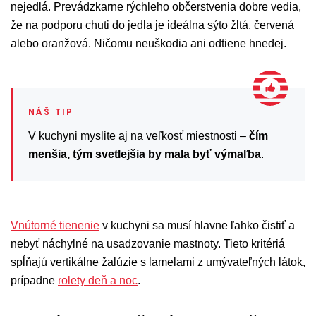
nejedlá. Prevádzkarne rýchleho občerstvenia dobre vedia,
že na podporu chuti do jedla je ideálna sýto žltá, červená
alebo oranžová. Ničomu neuškodia ani odtiene hnedej.
V kuchyni myslite aj na veľkosť miestnosti –
čím
menšia, tým svetlejšia by mala byť výmaľba
.
Vnútorné tienenie
v kuchyni sa musí hlavne ľahko čistiť a
nebyť náchylné na usadzovanie mastnoty. Tieto kritériá
spĺňajú vertikálne žalúzie s lamelami z umývateľných látok,
prípadne
rolety deň a noc
.