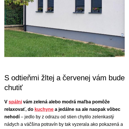
S odtieňmi žltej a červenej vám bude
chutiť
V
spálni
vám zelená alebo modrá maľba pomôže
relaxovať, do
kuchyne
a jedálne sa ale naopak vôbec
nehodí
– jedlo by z odrazu od stien chytilo zelenkastý
nádych a väčšina potravín by tak vyzerala ako pokazená a