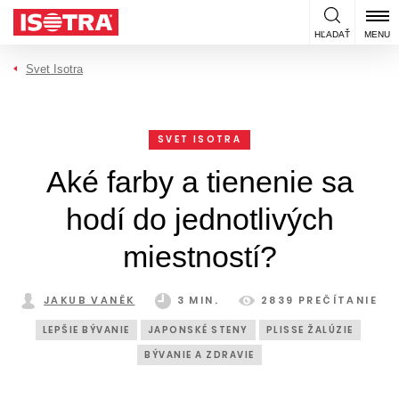
Preskočiť na obsah
HĽADAŤ
MENU
Svet Isotra
SVET ISOTRA
Aké farby a tienenie sa
hodí do jednotlivých
miestností?
JAKUB VANĚK
3 MIN.
2839 PREČÍTANIE
LEPŠIE BÝVANIE
JAPONSKÉ STENY
PLISSE ŽALÚZIE
BÝVANIE A ZDRAVIE