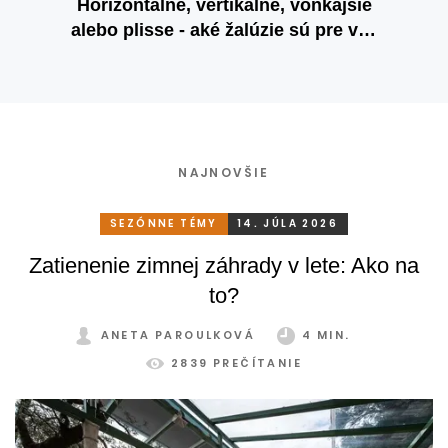
Horizontálne, vertikálne, vonkajšie
alebo plisse - aké žalúzie sú pre vás
najvhodnejšie?
NAJNOVŠIE
SEZÓNNE TÉMY
14. JÚLA 2026
Zatienenie zimnej záhrady v lete: Ako na
to?
ANETA PAROULKOVÁ
4 MIN.
2839 PREČÍTANIE