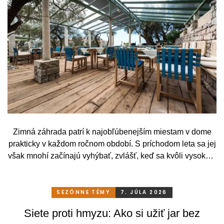
Zimná záhrada patrí k najobľúbenejším miestam v dome
prakticky v každom ročnom období. S príchodom leta sa jej
však mnohí začínajú vyhýbať, zvlášť, keď sa kvôli vysokým
teplotám premenia skôr na vyhriaty skleník než na
príjemné miesto na odpočinok. To je však škoda. Pritom
stačí relatívne málo. So správnym, praktickým a šikovným
SEZÓNNE TÉMY
7. JÚLA 2026
zatienením si svoju zimnú záhradu môžete užívať
Siete proti hmyzu: Ako si užiť jar bez
pohodlne a bez obmedzení po celý rok.