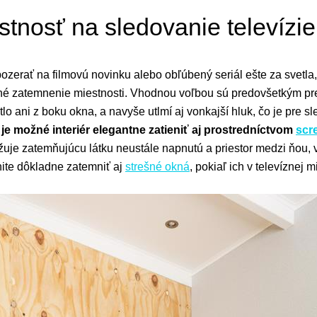
stnosť na sledovanie televízie
ozerať na filmovú novinku alebo obľúbený seriál ešte za svetla,
né zatemnenie miestnosti. Vhodnou voľbou sú predovšetkým pr
o ani z boku okna, a navyše utlmí aj vonkajší hluk, čo je pre sl
 je možné interiér elegantne zatieniť aj prostredníctvom
scr
žuje zatemňujúcu látku neustále napnutú a priestor medzi ňou, 
ite dôkladne zatemniť aj
strešné okná
, pokiaľ ich v televíznej m