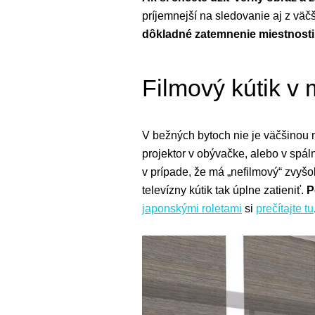
príjemnejší na sledovanie aj z väč
dôkladné zatemnenie miestnosti
Filmový kútik v
V bežných bytoch nie je väčšinou m
projektor v obývačke, alebo v spál
v prípade, že má „nefilmový“ zvyšo
televízny kútik tak úplne zatieniť.
P
japonskými roletami
si
prečítajte tu