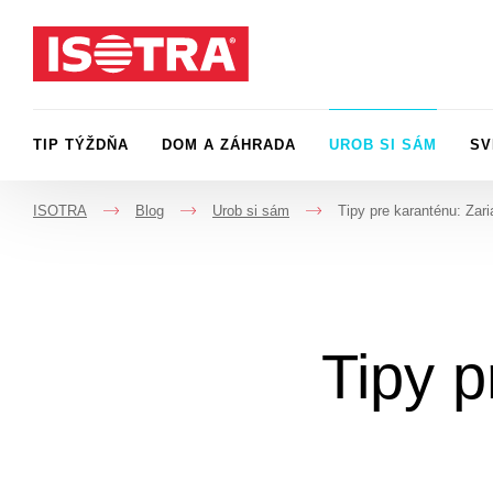
Preskočiť na obsah
TIP TÝŽDŇA
DOM A ZÁHRADA
UROB SI SÁM
SV
ISOTRA
Blog
Urob si sám
Tipy pre karanténu: Zari
->
->
->
Tipy p