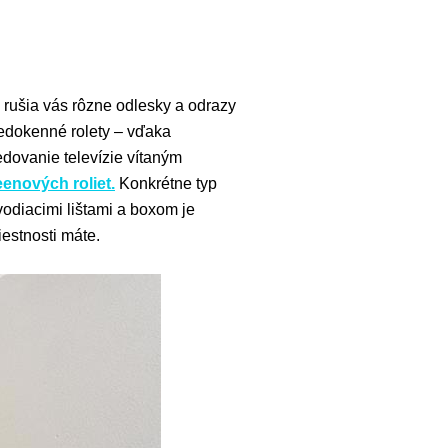
 rušia vás rôzne odlesky a odrazy
edokenné rolety – vďaka
edovanie televízie vítaným
eenových roliet.
Konkrétne typ
vodiacimi lištami a boxom je
iestnosti máte.