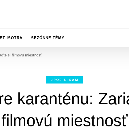
ET ISOTRA
SEZÓNNE TÉMY
aďte si filmovú miestnosť
UROB SI SÁM
re karanténu: Zari
filmovú miestnosť