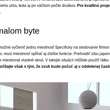
šieho uhla, teda aj pri väčšom počte divákov.
Pre kvalitnú proj
.
 malom byte
ožné vyčleniť jednu miestnosť špecificky na sledovanie filmov a
ni, musí miestnosť spĺňať aj ďalšie funkcie. Prehradiť izbu japo
k miestnosti vlastné okná. V takejto situácii môžete použiť lát
očítajte však s tým, že zvuk bude počuť aj v oddelenej časti
.