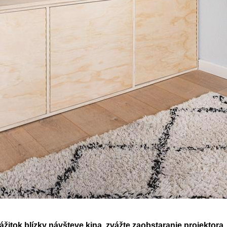
zážitok blízky návšteve kina, zvážte zaobstaranie projektora
.