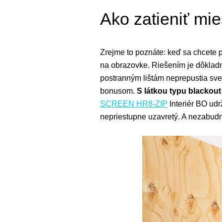
Ako zatieniť mie
Zrejme to poznáte: keď sa chcete p
na obrazovke. Riešením je dôklad
postranným lištám neprepustia svetl
bonusom.
S látkou typu blackout
SCREEN HR8-ZIP
Interiér BO udr
nepriestupne uzavretý. A nezabudn