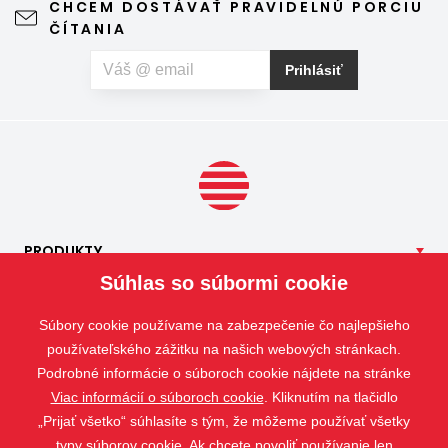
CHCEM DOSTÁVAŤ PRAVIDELNÚ PORCIU
výhľad z okna ani vzhľad domu, vyžaduje len minimálnu
ČÍTANIA
údržbu a môže prispieť aj k pokojnejšiemu spánku. Pokiaľ
vás okrem hmyzu trápia aj peľové alergie, môžete zvoliť
Prihlásiť
špeciálnu sieť proti peľu, ktorá pomáha obmedziť
množstvo peľových častíc prenikajúcich do interiéru.
PRODUKTY
Súhlas so súbormi cookie
NAŠE
SLUŽBY
APLIKÁCIE
Súbory cookie používame na zabezpečenie čo najlepšieho
ISOTRA
používateľského zážitku na našich webových stránkach.
Podrobné informácie o súboroch cookie nájdete na stránke
KONTAKT
Viac informácií o súboroch cookie
. Kliknutím na tlačidlo
„Prijať všetko“ súhlasíte s tým, že môžeme používať všetky
typy súborov cookie. Ak chcete povoliť používanie len