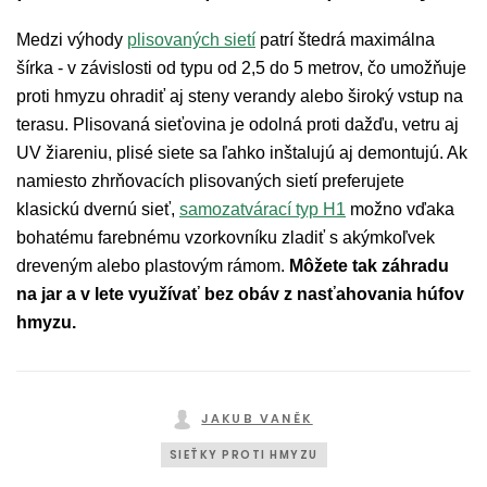
Medzi výhody
plisovaných sietí
patrí štedrá maximálna
šírka - v závislosti od typu od 2,5 do 5 metrov, čo umožňuje
proti hmyzu ohradiť aj steny verandy alebo široký vstup na
terasu. Plisovaná sieťovina je odolná proti dažďu, vetru aj
UV žiareniu, plisé siete sa ľahko inštalujú aj demontujú. Ak
namiesto zhrňovacích plisovaných sietí preferujete
klasickú dvernú sieť,
samozatvárací typ H1
možno vďaka
bohatému farebnému vzorkovníku zladiť s akýmkoľvek
dreveným alebo plastovým rámom.
Môžete tak záhradu
na jar a v lete využívať bez obáv z nasťahovania húfov
hmyzu.
JAKUB VANĚK
SIEŤKY PROTI HMYZU