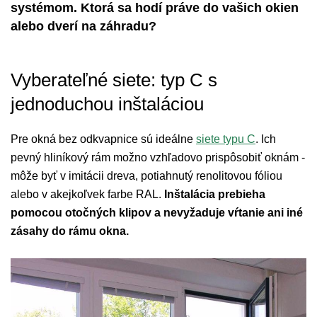
systémom. Ktorá sa hodí práve do vašich okien
alebo dverí na záhradu?
Vyberateľné siete: typ C s
jednoduchou inštaláciou
Pre okná bez odkvapnice sú ideálne
siete typu C
. Ich
pevný hliníkový rám možno vzhľadovo prispôsobiť oknám -
môže byť v imitácii dreva, potiahnutý renolitovou fóliou
alebo v akejkoľvek farbe RAL.
Inštalácia prebieha
pomocou otočných klipov a nevyžaduje vŕtanie ani iné
zásahy do rámu okna.