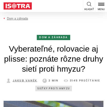
Preskočiť na obsah
HĽADAŤ
MENU
Dom a záhrada
DOM A ZÁHRADA
Vyberateľné, rolovacie aj
plisse: poznáte rôzne druhy
sietí proti hmyzu?
JAKUB VANĚK
2 MIN
3145 PREČÍTANIE
SIEŤKY PROTI HMYZU