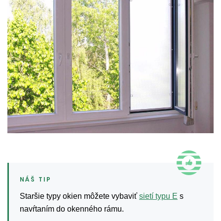
Staršie typy okien môžete vybaviť
sietí typu E
s
navŕtaním do okenného rámu.