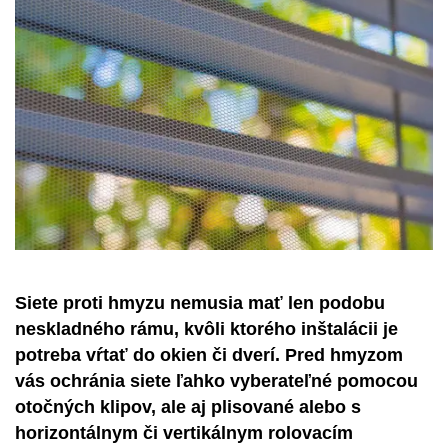
Siete proti hmyzu nemusia mať len podobu
neskladného rámu, kvôli ktorého inštalácii je
potreba vŕtať do okien či dverí. Pred hmyzom
vás ochránia siete ľahko vyberateľné pomocou
otočných klipov, ale aj plisované alebo s
horizontálnym či vertikálnym rolovacím