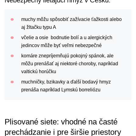
Nebezpečný lietajúci hmyz v Česku:
muchy môžu spôsobiť zažívacie ťažkosti alebo
aj žltačku typu A
včelie a osie bodnutie bolí a u alergických
jedincov môže byť veľmi nebezpečné
komáre znepríjemňujú pokojný spánok, ale
môžu prenášať aj niektoré choroby, napríklad
valtickú horúčku
muchničky, bzikavky a ďalší bodavý hmyz
prenáša napríklad Lymskú borreliózu
Plisované siete: vhodné na časté
prechádzanie i pre širšie priestory