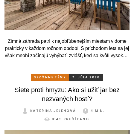
Zimná záhrada patrí k najobľúbenejším miestam v dome
prakticky v každom ročnom období. S príchodom leta sa jej
však mnohí začínajú vyhýbať, zvlášť, keď sa kvôli vysokým
teplotám premenia skôr na vyhriaty skleník než na
príjemné miesto na odpočinok. To je však škoda. Pritom
stačí relatívne málo. So správnym, praktickým a šikovným
SEZÓNNE TÉMY
7. JÚLA 2026
zatienením si svoju zimnú záhradu môžete užívať
Siete proti hmyzu: Ako si užiť jar bez
pohodlne a bez obmedzení po celý rok.
nezvaných hostí?
KATEŘINA JELENOVÁ
4 MIN.
3145 PREČÍTANIE