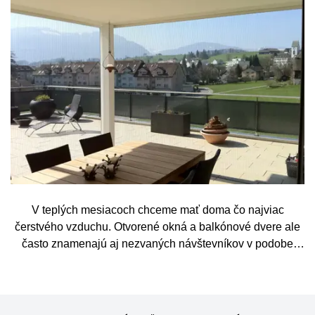
V teplých mesiacoch chceme mať doma čo najviac
čerstvého vzduchu. Otvorené okná a balkónové dvere ale
často znamenajú aj nezvaných návštevníkov v podobe
komárov, múch, ôs alebo drobného hmyzu. Sieť proti
hmyzu predstavuje jednoduché a elegantné riešenie,
vďaka ktorému môžete vetrať bez obáv a užívať si jar aj
leto naplno. Kvalitná sieťka na hmyz zároveň nijako neruší