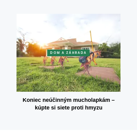
DOM A ZÁHRADA
Koniec neúčinným mucholapkám –
kúpte si siete proti hmyzu