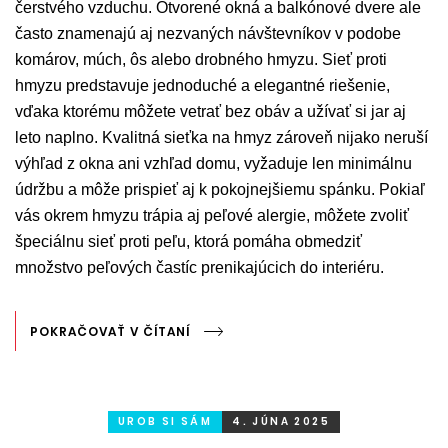
čerstvého vzduchu. Otvorené okná a balkónové dvere ale
často znamenajú aj nezvaných návštevníkov v podobe
komárov, múch, ôs alebo drobného hmyzu. Sieť proti
hmyzu predstavuje jednoduché a elegantné riešenie,
vďaka ktorému môžete vetrať bez obáv a užívať si jar aj
leto naplno. Kvalitná sieťka na hmyz zároveň nijako neruší
výhľad z okna ani vzhľad domu, vyžaduje len minimálnu
údržbu a môže prispieť aj k pokojnejšiemu spánku. Pokiaľ
vás okrem hmyzu trápia aj peľové alergie, môžete zvoliť
špeciálnu sieť proti peľu, ktorá pomáha obmedziť
množstvo peľových častíc prenikajúcich do interiéru.
POKRAČOVAŤ V ČÍTANÍ
UROB SI SÁM
4. JÚNA 2025