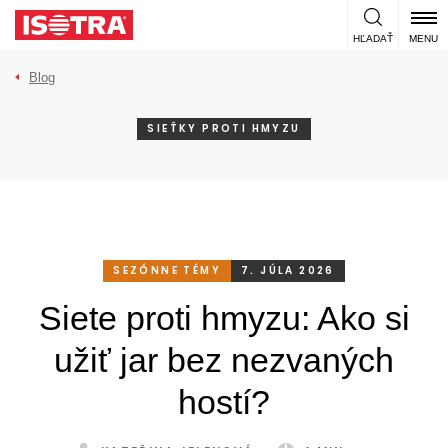
Preskočiť na obsah
HĽADAŤ
MENU
Blog
SIEŤKY PROTI HMYZU
SEZÓNNE TÉMY
7. JÚLA 2026
Siete proti hmyzu: Ako si
užiť jar bez nezvaných
hostí?