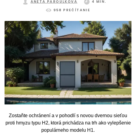
ANETA PAROULKOVÁ
4 MIN.
958 PREČÍTANIE
Zostaňte ochránení a v pohodlí s novou dvernou sieťou
proti hmyzu typu H2, ktorá prichádza na trh ako vylepšenie
populárneho modelu H1.