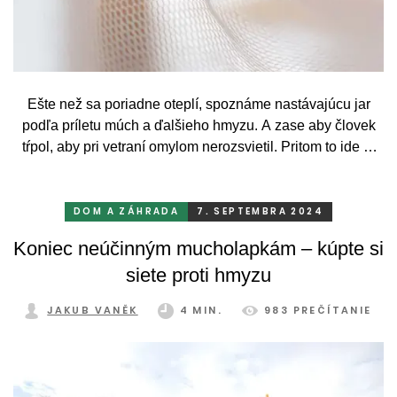
Ešte než sa poriadne oteplí, spoznáme nastávajúcu jar
podľa príletu múch a ďalšieho hmyzu. A zase aby človek
tŕpol, aby pri vetraní omylom nerozsvietil. Pritom to ide aj
inak - a verte, že obstaranie sietí proti hmyzu vám zásadne
zdvihne kvalitu života. Ako ale vybrať tú správnu?
DOM A ZÁHRADA
7. SEPTEMBRA 2024
Koniec neúčinným mucholapkám – kúpte si
siete proti hmyzu
JAKUB VANĚK
4 MIN.
983 PREČÍTANIE