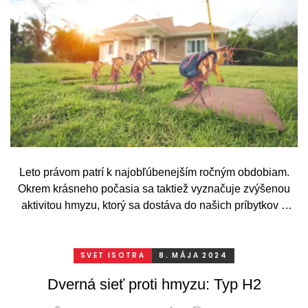
Leto právom patrí k najobľúbenejším ročným obdobiam.
Okrem krásneho počasia sa taktiež vyznačuje zvýšenou
aktivitou hmyzu, ktorý sa dostáva do našich príbytkov a
spôsobuje nám nepríjemné chvíle. Nielenže sa kvôli
otravnému bzučaniu v noci nevyspíme, ale ešte sa ráno
zobudíme poštípaní.
SVET ISOTRA
8. MÁJA 2024
Dverná sieť proti hmyzu: Typ H2