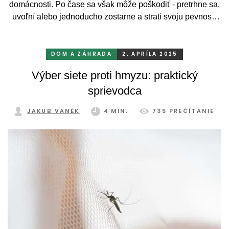
domácnosti. Po čase sa však môže poškodiť - pretrhne sa,
uvoľní alebo jednoducho zostarne a stratí svoju pevnosť.
Dobrou správou je, že výmena sieťoviny v ráme nie je
žiadna veda! S naším jednoduchým návodom to zvládnete
svojpomocne v priebehu niekoľkých minút.
DOM A ZÁHRADA
2. APRÍLA 2025
Výber siete proti hmyzu: praktický
sprievodca
JAKUB VANĚK
4 MIN.
735 PREČÍTANIE