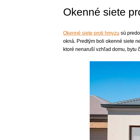
Okenné siete p
Okenné siete proti hmyzu
sú predo
okná. Predtým boli okenné siete n
ktoré nenaruší vzhľad domu, bytu či