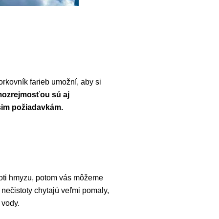
rkovník farieb umožní, aby si
ozrejmosťou sú aj
šim požiadavkám.
proti hmyzu, potom vás môžeme
nečistoty chytajú veľmi pomaly,
 vody.