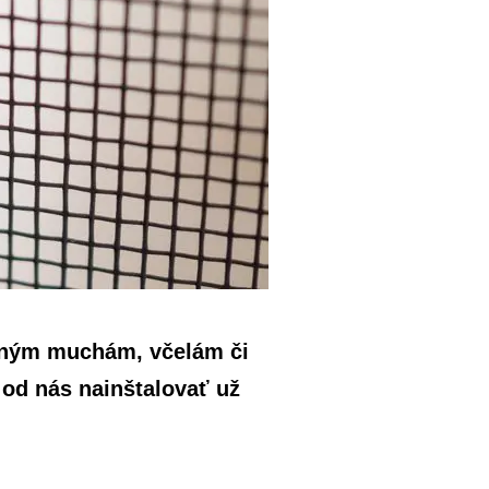
avným muchám, včelám či
h od nás nainštalovať už