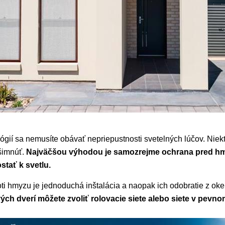
gií sa nemusíte obávať nepriepustnosti svetelných lúčov. Niek
všimnúť.
Najväčšou výhodou je samozrejme ochrana pred hm
stať k svetlu.
ti hmyzu je jednoduchá inštalácia a naopak ich odobratie z o
ých dverí môžete zvoliť rolovacie siete alebo siete v pevn