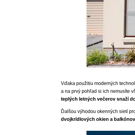
Vďaka použitiu moderných technoló
a na prvý pohľad si ich nemusíte 
teplých letných večerov snaží do
Ďalšou výhodou okenných sietí pro
dvojkrídlových okien a balkónov