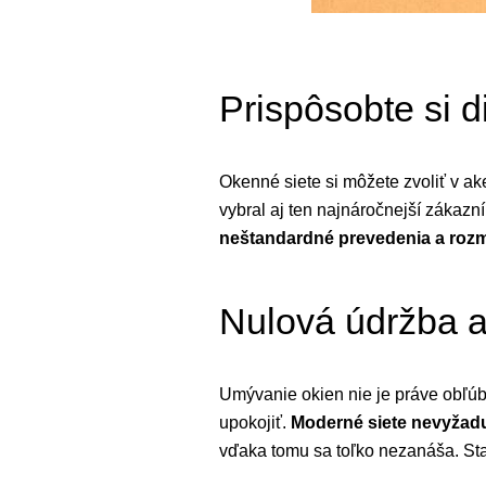
Prispôsobte si d
Okenné siete si môžete zvoliť v ak
vybral aj ten najnáročnejší zákaz
neštandardné prevedenia a rozm
Nulová údržba 
Umývanie okien nie je práve obľú
upokojiť.
Moderné siete nevyžadu
vďaka tomu sa toľko nezanáša. Sta