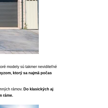
toré modely sú takmer neviditeľné
yzom, ktorý sa najmä počas
kenných rámov.
Do klasických aj
om ráme.