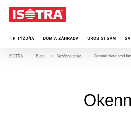
Preskočiť na obsah
TIP TÝŽDŇA
DOM A ZÁHRADA
UROB SI SÁM
SV
ISOTRA
Blog
Sezónne témy
Okenné siete proti 
->
->
->
Okenné