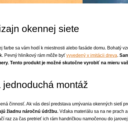
izajn okennej siete
ej farbe sa vám hodí k miestnosti alebo fasáde domu. Bohatý vzo
ník. Pevný hliníkový rám môže byť
vyvedený v imitácii dreva
.
Sam
ery. Tento produkt je možné skutočne vyrobiť na mieru va
a jednoduchá montáž
bená činnosť. Ak vás desí predstava umývania okenných sietí 
jú žiadnu náročnú údržbu.
Vďaka materiálu sa na ne prach a 
čí raz za čas pretrieť ich rám handričkou namočenou do jarovej