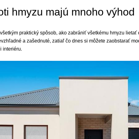
roti hmyzu majú mnoho výhod
všetkým praktický spôsob, ako zabrániť všetkému hmyzu lietať 
evzhľadné a zašednuté, zatiaľ čo dnes si môžete zaobstarať mo
 interiéru.