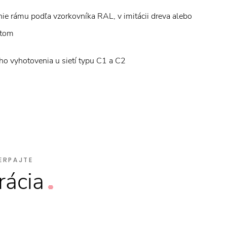
ie rámu podľa vzorkovníka RAL, v imitácii dreva alebo
itom
o vyhotovenia u sietí typu C1 a C2
ERPAJTE
rácia