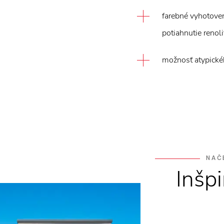
farebné vyhotoven
potiahnutie renol
možnosť atypickéh
NAČ
Inšpi