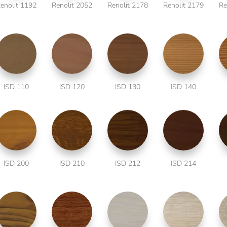
enolit 1192
Renolit 2052
Renolit 2178
Renolit 2179
Re
ISD 110
ISD 120
ISD 130
ISD 140
ISD 200
ISD 210
ISD 212
ISD 214