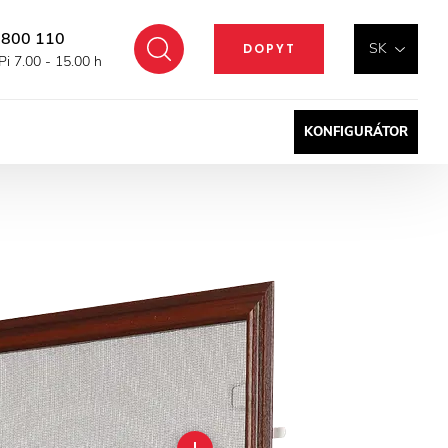
 800 110
Hľadať
SK
DOPYT
Pi 7.00 - 15.00 h
KONFIGURÁTOR