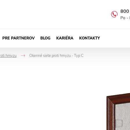
800
Po - 
PRE PARTNEROV
BLOG
KARIÉRA
KONTAKTY
roti hmyzu
Okenné siete proti hmyzu - Typ C
->