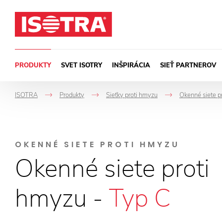
Preskočiť na obsah
PRODUKTY
SVET ISOTRY
INŠPIRÁCIA
SIEŤ PARTNEROV
ISOTRA
Produkty
Sieťky proti hmyzu
Okenné siete p
->
->
->
OKENNÉ SIETE PROTI HMYZU
Okenné siete proti
hmyzu -
Typ C