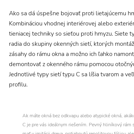
Ako sa dá úspešne bojovať proti lietajúcemu h
Kombináciou vhodnej interiérovej alebo exterié
tieniacej techniky so sieťou proti hmyzu. Siete t
radia do skupiny okenných sietí, ktorých montá
zásahy do rámu okna a možno ich ľahko namont
demontovať z okenného rámu pomocou otočných
Jednotlivé typy sietí typu C sa líšia tvarom a ve
profilu.
Ak máte okná bez odkvapu alebo atypické okná, akáko
C je pre vás ideálnym riešením. Pevný hliníkový rám 
mať v imitácii dreva, potiahnutý renolitovou fóliou al