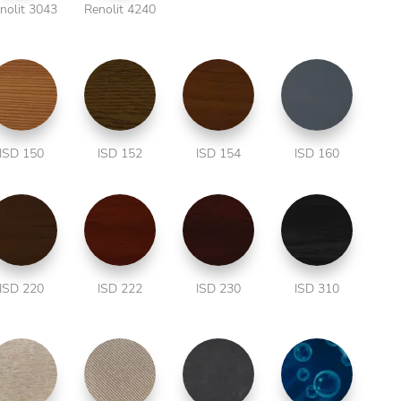
nolit 3043
Renolit 4240
ISD 150
ISD 152
ISD 154
ISD 160
ISD 220
ISD 222
ISD 230
ISD 310