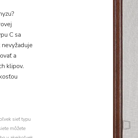
myzu?
rovej
ypu C sa
ž nevyžaduje
ovať a
 klipov.
ľkosťou
ľvek sieť typu
siete môžete
ebo v akejkoľvek